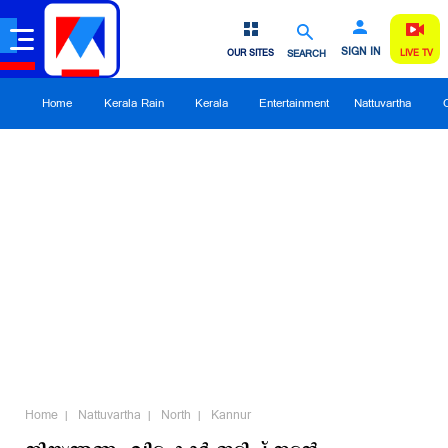
SIGN IN
OUR SITES
SEARCH
LIVE TV
Home
Kerala Rain
Kerala
Entertainment
Nattuvartha
Home
Nattuvartha
North
Kannur