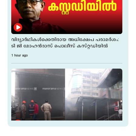
വിദ്യാർഥികൾക്കെതിരായ അധിക്ഷേപ പരാമർശം:
ടി ജി മോഹൻദാസ് പൊലീസ്‌ കസ്റ്റഡിയിൽ
1 hour ago