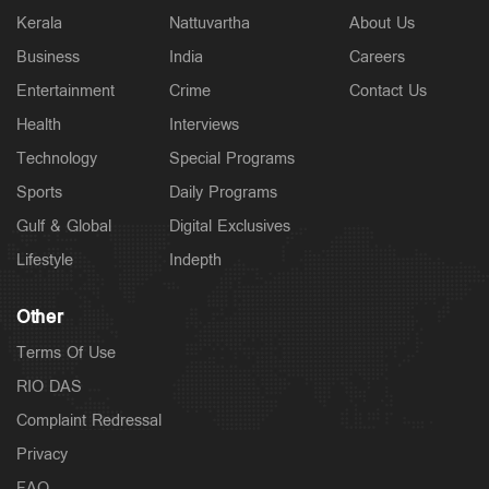
Kerala
Nattuvartha
About Us
Business
India
Careers
Entertainment
Crime
Contact Us
Health
Interviews
Technology
Special Programs
Sports
Daily Programs
Gulf & Global
Digital Exclusives
Lifestyle
Indepth
Other
Terms Of Use
RIO DAS
Complaint Redressal
Privacy
FAQ