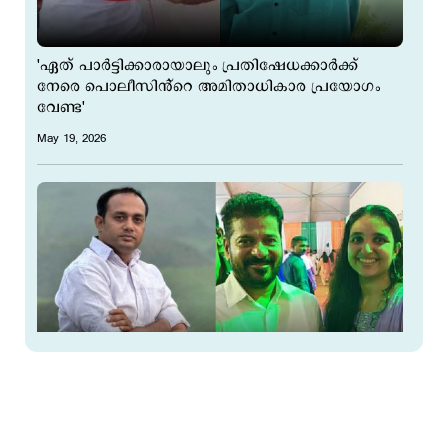
'ഏത് പാര്‍ട്ടിക്കാരായാലും പ്രതിഷേധക്കാര്‍ക്ക്
നേരെ പൊലീസിൻ്റെ അമിതാധികാര പ്രയോഗം
വേണ്ട'
May 19, 2026
'സിപിഎം വേട്ടയാടിയ എന്നെപ്പോലുള്ളവരെ
പൊരിവെയിലത്ത് നിര്‍ത്തി, റിനിയെ
കയറ്റിവിട്ടതാര്?'