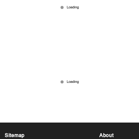
May 19, 2026
അഫ്ഗാൻ പരമ്പര: സഞ്ജു ഏകദിന ടീമിലില്ല;
കോലിയും രോഹിത്തും ടീമില്‍
May 19, 2026
Sitemap
About