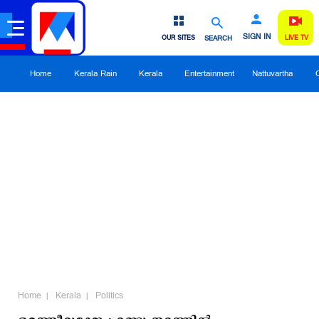
SIGN IN
OUR SITES
SEARCH
LIVE TV
Home
Kerala Rain
Kerala
Entertainment
Nattuvartha
Home
Kerala
Politics