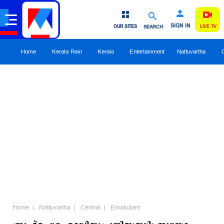
SIGN IN
OUR SITES
SEARCH
LIVE TV
Home
Kerala Rain
Kerala
Entertainment
Nattuvartha
Home
Nattuvartha
Central
Ernakulam