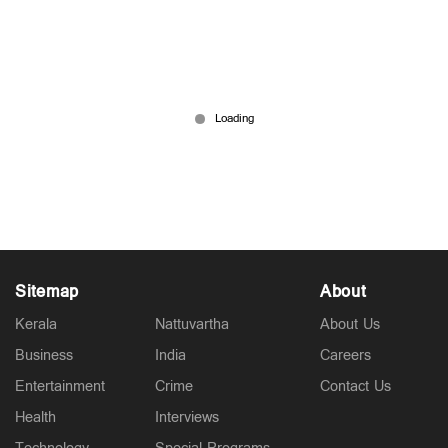
‘ഉള്ളകാശുമായി ചെല്ലാന്‍ സാറു പറഞ്ഞു’; 6000
എണ്ണിക്കൊടുത്തു; കൊച്ചിയിൽ സെയിൽസ്
ഗേളിനെ കബളിപ്പിച്ച് പണം തട്ടി
22 hours ago
Sitemap
About
Kerala
Nattuvartha
About Us
Business
India
Careers
Entertainment
Crime
Contact Us
Health
Interviews