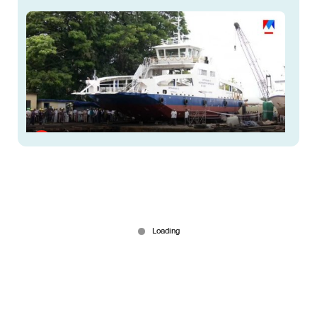
കനത്ത ഒഴുക്ക്; വൈപ്പിൻ– ഫോർട്ടുകൊച്ചി റോറോ
താൽക്കാലികമായി സർവീസ് നിർത്തി
19 hours ago