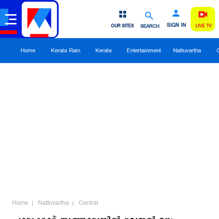
SIGN IN
OUR SITES
SEARCH
LIVE TV
Home
Kerala Rain
Kerala
Entertainment
Nattuvartha
Home
Nattuvartha
Central