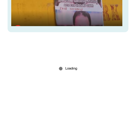
നെന്മാറയിൽ എ. തങ്കപ്പനെതിരെ പോസ്റ്ററുകൾ;
പോരാട്ടത്തിന് കളമൊരുങ്ങുന്നു
Mar 09, 2026