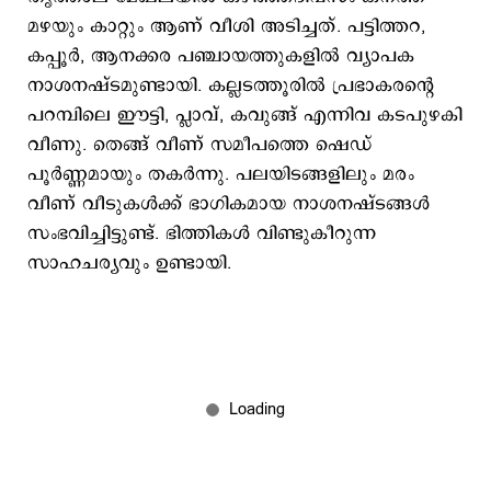
മഴയും കാറ്റും ആണ് വീശി അടിച്ചത്. പട്ടിത്തറ,
കപ്പൂർ, ആനക്കര പഞ്ചായത്തുകളിൽ വ്യാപക
നാശനഷ്ടമുണ്ടായി. ​കല്ലടത്തൂരിൽ പ്രഭാകരന്റെ
പറമ്പിലെ ഈട്ടി, പ്ലാവ്, കവുങ്ങ് എന്നിവ കടപുഴകി
വീണു. തെങ്ങ് വീണ് സമീപത്തെ ഷെഡ്
പൂർണ്ണമായും തകർന്നു. പലയിടങ്ങളിലും മരം
വീണ് വീടുകൾക്ക് ഭാഗികമായ നാശനഷ്ടങ്ങൾ
സംഭവിച്ചിട്ടുണ്ട്. ഭിത്തികൾ വിണ്ടുകീറുന്ന
സാഹചര്യവും ഉണ്ടായി.