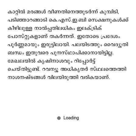
​കാറ്റിൽ മരങ്ങൾ വീണതിനെത്തുടർന്ന് കുമ്പിടി,
പടിഞ്ഞാറങ്ങാടി കെ.എസ്.ഇ.ബി സെക്ഷനുകൾക്ക്
കീഴിലുള്ള നാൽപ്പതിലധികം ഇലക്ട്രിക്
പോസ്റ്റുകളാണ് തകർന്നത്. ഇതോടെ പ്രദേശം
പൂർണ്ണമായും ഇരുട്ടിലായി. പലയിടത്തും വൈദ്യുതി
ബന്ധം ഇതുവരെ പുനസ്ഥാപിക്കാനായിട്ടില്ല. ​
മേഖലയിൽ കൃഷിനാശവും റിപ്പോർട്ട്
ചെയ്തിട്ടുണ്ട്. റവന്യൂ അധികൃതർ സ്ഥലത്തെത്തി
നാശനഷ്ടങ്ങൾ വിലയിരുത്തി വരികയാണ്.