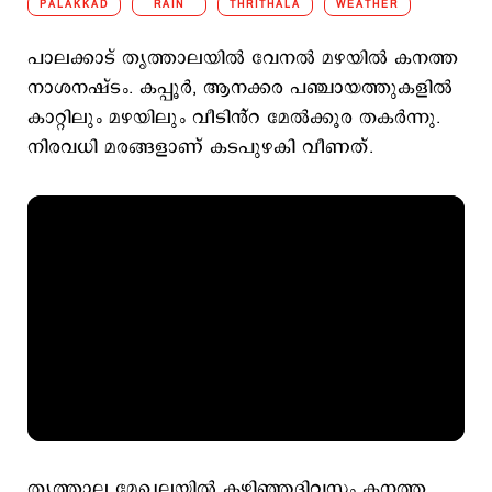
PALAKKAD
RAIN
THRITHALA
WEATHER
പാലക്കാട് തൃത്താലയിൽ വേനൽ മഴയിൽ കനത്ത
നാശനഷ്ടം. കപ്പൂർ, ആനക്കര പഞ്ചായത്തുകളിൽ
കാറ്റിലും മഴയിലും വീടിൻ്റ മേൽക്കൂര തകർന്നു.
നിരവധി മരങ്ങളാണ് കടപുഴകി വീണത്.
തൃത്താല മേഖലയിൽ കഴിഞ്ഞദിവസം കനത്ത