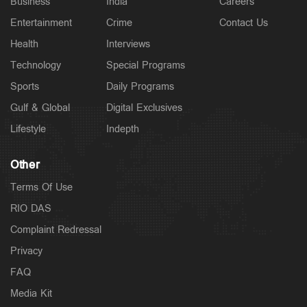
Business
India
Careers
Entertainment
Crime
Contact Us
Health
Interviews
Technology
Special Programs
Sports
Daily Programs
Gulf & Global
Digital Exclusives
Lifestyle
Indepth
Other
Terms Of Use
RIO DAS
Complaint Redressal
Privacy
FAQ
Media Kit