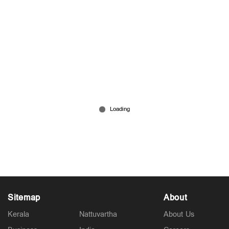
ശക്തമായ മഴയില്‍ വീട് തകര്‍ന്നുവീണു; അഞ്ചംഗ
കുടുംബത്തിന് അദ്ഭുത രക്ഷ
Aug 01, 2026
Sitemap
About
Kerala
Nattuvartha
About Us