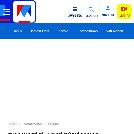
SIGN IN
OUR SITES
SEARCH
LIVE TV
Home
Kerala Rain
Kerala
Entertainment
Nattuvartha
Home
Nattuvartha
Central