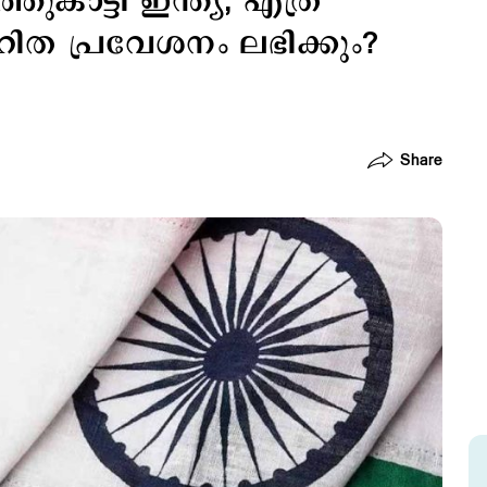
ത്തുകാട്ടി ഇന്ത്യ; എത്ര
ഹിത പ്രവേശനം ലഭിക്കും?
Share