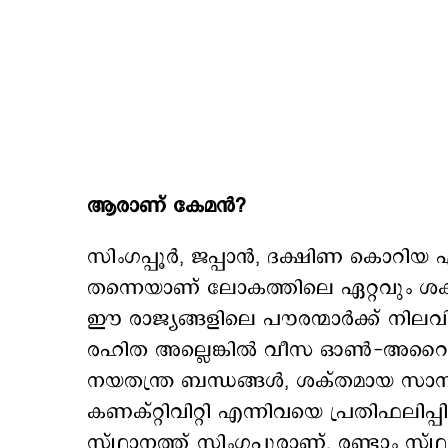
ആരാണ് കേമന്‍?
സിംഗപ്പൂർ, ജപ്പാൻ, ദക്ഷിണ കൊറിയ എന
തന്നെയാണ് ലോകത്തിലെ ഏറ്റവും ശക്
ഈ രാജ്യങ്ങളിലെ പൗരന്മാർക്ക് നില
രഹിത അല്ലെങ്കിൽ വീസ ഓൺ-അറൈവൽ
നയതന്ത്ര ബന്ധങ്ങൾ, ശക്തമായ സാ
കണക്റ്റിവിറ്റി എന്നിവയെ പ്രതിഫലിപ്പി
സ്ഥാനത്ത് സിംഗപ്പൂരാണ്. രണ്ടാം സ