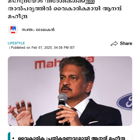
മഹീന്ദ്രയോട് വിദേശികള്‍ക്കുള്ള
താല്‍പര്യത്തില്‍ വൈകാരികമായി ആനന്ദ്
മഹീന്ദ്ര
സ്വന്തം ലേഖകൻ
Share
LIFESTYLE
Published on Feb 07, 2025, 04:58 PM IST
വൈകാരിക പ്രതികരണവുമായി ആനന്ദ് മഹീന്ദ്ര