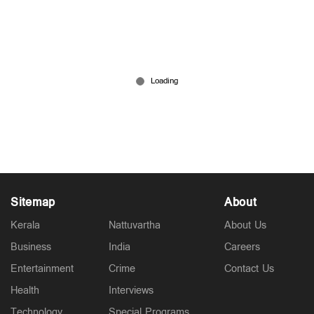
വേഗം വാങ്ങിക്കോ ; ഏപ്രില്‍ ഒന്നുമുതല്‍ വാഹന
വില കൂടും
Mar 25, 2025
Sitemap
About
Kerala
Nattuvartha
About Us
Business
India
Careers
Entertainment
Crime
Contact Us
Health
Interviews
Technology
Special Programs