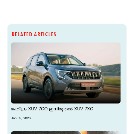
RELATED ARTICLES
മഹീന്ദ്ര XUV 7OO ഇനിമുതല്‍ XUV 7XO
Jan 09, 2026