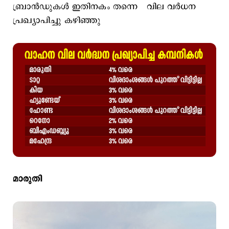
ബ്രാൻഡുകൾ ഇതിനകം തന്നെ വില വര്‍ധന
പ്രഖ്യാപിച്ചു കഴിഞ്ഞു
മാരുതി