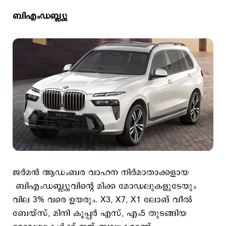
ബിഎംഡബ്ല്യു
ജര്‍മന്‍ ആഡംബര വാഹന നിര്‍മാതാക്കളായ
ബിഎംഡബ്ല്യുവിന്‍റെ മിക്ക മോഡലുകളുടേയും
വില 3% വരെ ഉയരും. X3, X7, X1 ലോങ് വീല്‍
ബേയ്‌സ്, മിനി കൂപ്പർ എസ്, എം5 തുടങ്ങിയ