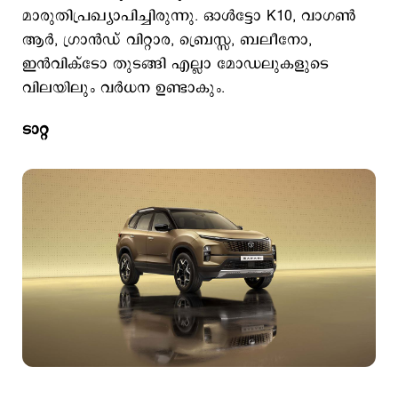
മാരുതിപ്രഖ്യാപിച്ചിരുന്നു. ഓൾട്ടോ K10, വാഗൺ
ആർ, ഗ്രാൻഡ് വിറ്റാര, ബ്രെസ്സ, ബലീനോ,
ഇൻവിക്ടോ തുടങ്ങി എല്ലാ മോഡലുകളുടെ
വിലയിലും വര്‍ധന ഉണ്ടാകും.
ടാറ്റ