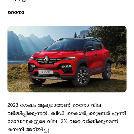
റെനോ
2023 ശേഷം ആദ്യമായാണ് റെനോ വില
വർദ്ധിപ്പിക്കുന്നത്. ക്വിഡ്, കൈഗർ, ട്രൈബർ എന്നീ
മോഡലുകളുടെ വില 2% വരെ വർദ്ധിക്കുമെന്ന്
കമ്പനി അറിയിച്ചു.