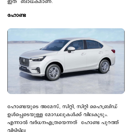
ഇത് ബാധകമാണ്.
ഹോണ്ട
ഹോണ്ടയുടെ അമേസ്, സിറ്റി, സിറ്റി ഹൈബ്രിഡ്
ഉൾപ്പെടെയുള്ള മോഡലുകൾക്ക് വിലകൂടും.
എന്നാല്‍ വര്‍ധനഎത്രയെന്നത് ഹോണ്ട പുറത്ത്
വിട്ടിട്ടില്ല