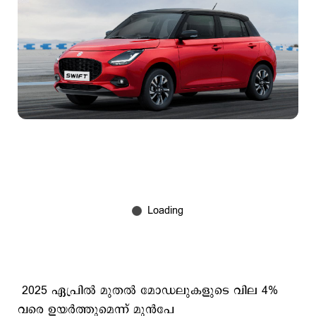
2025 ഏപ്രിൽ മുതൽ മോഡലുകളുടെ വില 4%
വരെ ഉയർത്തുമെന്ന് മുന്‍പേ