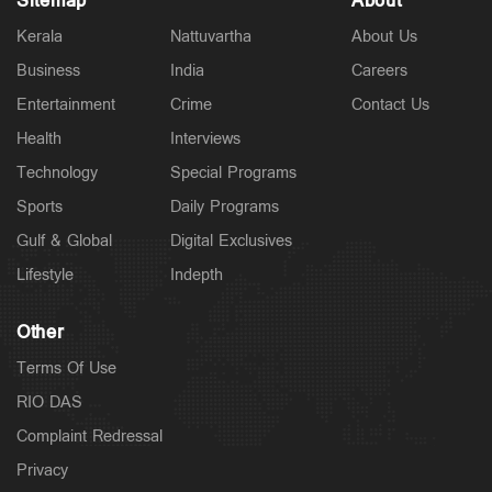
Sitemap
About
Kerala
Nattuvartha
About Us
Business
India
Careers
Entertainment
Crime
Contact Us
Health
Interviews
Technology
Special Programs
Sports
Daily Programs
Gulf & Global
Digital Exclusives
Lifestyle
Indepth
Other
Terms Of Use
RIO DAS
Complaint Redressal
Privacy