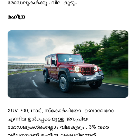
മോഡലുകൾക്കും വില കൂടും.
മഹീന്ദ്ര
XUV 700, ഥാർ, സ്കോർപിയോ, ബൊലേറോ
എന്നിവ ഉൾപ്പെടെയുള്ള ജനപ്രിയ
മോഡലുകള്‍ക്കെല്ലാം വിലകൂടും . 3% വരെ
വർധനയാണ് മഹീന്ദ്ര ലക്ഷ്യമിടുന്നത്.