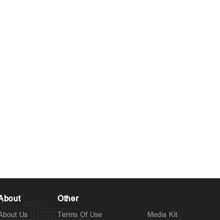
About
Other
About Us
Terms Of Use
Media Kit