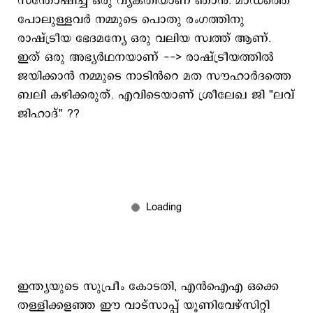
സന്തോഷിച്ച ഒരു വ്യക്തിയാണ് ഞാൻ. മാഡത്തെ
പോലുള്ളവർ നമ്മുടെ പൊതു രംഗത്തിനു
രാഷ്ട്രീയ ഭേദമന്യേ ഒരു വലിയ സ്വത്ത് ആണ്.
ഇത് ഒരു അഭ്യർഥനയാണ് --> രാഷ്ട്രീയത്തിൽ
ജയിക്കാൻ നമ്മുടെ നാടിൻറെ മത സൗഹാർദത്തെ
ബലി കഴിക്കരുത്. എവിടെയാണ് ശ്രീലേഖ ജി "ലവ്
ജിഹാദ്" ??
ഇന്ത്യയുടെ സുപ്രീം കോടതി, എന്‍ഐഎ ഒക്കെ
തള്ളിക്കളഞ്ഞ ഈ വാട്സാപ്പ് യൂണിവേഴ്സിറ്റി