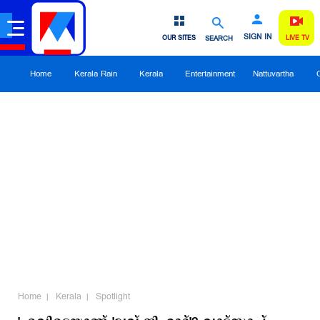
SIGN IN
OUR SITES
SEARCH
LIVE TV
Home
Kerala Rain
Kerala
Entertainment
Nattuvartha
Home
Kerala
Spotlight