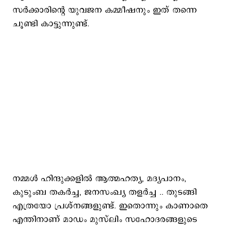
സർക്കാരിന്റെ യുവജന കമ്മീഷനും ഇത് തന്നെ
ചൂണ്ടി കാട്ടുന്നുണ്ട്.
നമ്മൾ ഹിന്ദുക്കളിൽ ആത്മഹത്യ, മദ്യപാനം,
കുടുംബ തകർച്ച, ജനസംഖ്യ തളർച്ച .. തുടങ്ങി
എത്രയോ പ്രശ്നങ്ങളുണ്ട്. ഇതൊന്നും കാണാതെ
എന്തിനാണ് മാഡം മുസ്‌ലിം സഹോദരങ്ങളുടെ