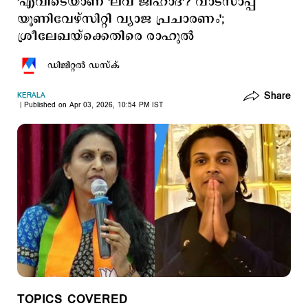
'എവിടെയാണ് 'ലവ് ജിഹാദ്'? വാട്സാപ്പ്
യൂണിവേഴ്സിറ്റി വ്യാജ പ്രചാരണം';
ശ്രീലേഖയ്​ക്കെതിരെ രാഹുല്‍
ഡിജിറ്റല്‍ ഡസ്ക്
Share
KERALA
Published on Apr 03, 2026, 10:54 PM IST
TOPICS COVERED