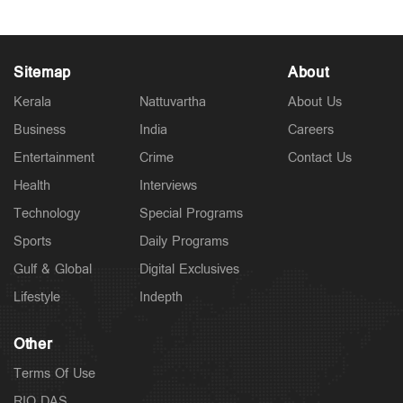
Sitemap
About
Kerala
Nattuvartha
About Us
Business
India
Careers
Entertainment
Crime
Contact Us
Health
Interviews
Technology
Special Programs
Sports
Daily Programs
Gulf & Global
Digital Exclusives
Lifestyle
Indepth
Other
Terms Of Use
RIO DAS