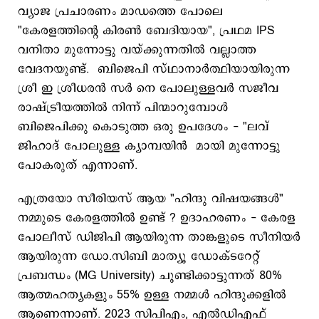
വ്യാജ പ്രചാരണം മാഡത്തെ പോലെ
"കേരളത്തിന്റെ കിരൺ ബേദിയായ", പ്രഥമ IPS
വനിതാ മുന്നോട്ടു വയ്ക്കുന്നതിൽ വല്ലാത്ത
വേദനയുണ്ട്. ബിജെപി സ്ഥാനാർത്ഥിയായിരുന്ന
ശ്രീ ഇ ശ്രീധരൻ സർ നെ പോലുള്ളവർ സജീവ
രാഷ്ട്രീയത്തിൽ നിന്ന് പിന്മാറുമ്പോൾ
ബിജെപിക്കു കൊടുത്ത ഒരു ഉപദേശം - "ലവ്
ജിഹാദ് പോലുള്ള ക്യാമ്പയിൻ മായി മുന്നോട്ടു
പോകരുത് എന്നാണ്.
എത്രയോ സീരിയസ് ആയ "ഹിന്ദു വിഷയങ്ങൾ"
നമ്മുടെ കേരളത്തിൽ ഉണ്ട് ? ഉദാഹരണം - കേരള
പോലീസ് ഡിജിപി ആയിരുന്ന താങ്കളുടെ സീനിയർ
ആയിരുന്ന ഡോ.സിബി മാത്യൂ ഡോക്ടറേറ്റ്
പ്രബന്ധം (MG University) ചൂണ്ടിക്കാട്ടുന്നത് 80%
ആത്മഹത്യകളും 55% ഉള്ള നമ്മൾ ഹിന്ദുക്കളിൽ
ആണെന്നാണ്. 2023 സിപിഎം, എല്‍ഡിഎഫ്