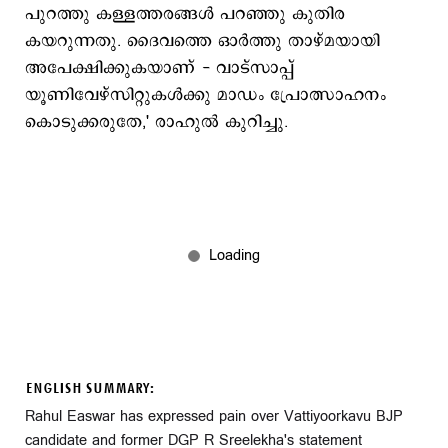
പുറത്തു കള്ളത്തരങ്ങൾ പറഞ്ഞു കുതിര
കയറുന്നതു. ദൈവത്തെ ഓർത്തു താഴ്മയായി
അപേക്ഷിക്കുകയാണ് - വാട്സാപ്പ്
യൂണിവേഴ്സിറ്റുകൾക്കു മാഡം പ്രോത്സാഹനം
കൊടുക്കരുതേ,' രാഹുല്‍ കുറിച്ചു.
ENGLISH SUMMARY:
Rahul Easwar has expressed pain over Vattiyoorkavu BJP
candidate and former DGP R Sreelekha's statement