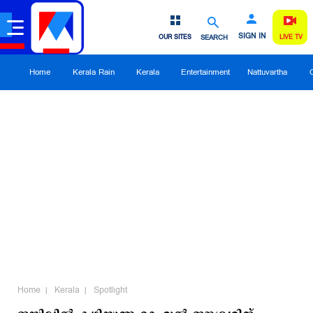
SIGN IN
OUR SITES
SEARCH
LIVE TV
Home
Kerala Rain
Kerala
Entertainment
Nattuvartha
Home
Kerala
Spotlight