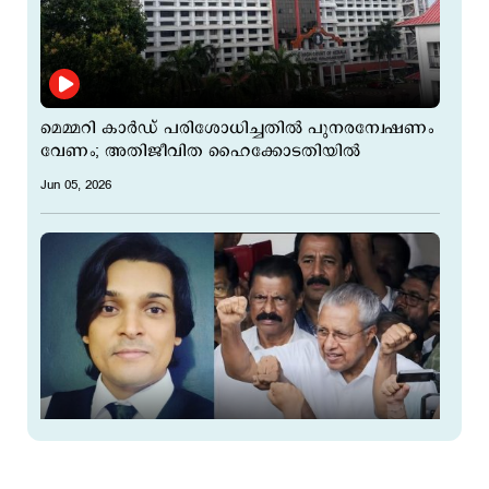
മെമ്മറി കാര്‍ഡ് പരിശോധിച്ചതില്‍ പുനരന്വേഷണം
വേണം; അതിജീവിത ഹൈക്കോടതിയില്‍
Jun 05, 2026
'പിണറായിയോട് ഒരു പ്രത്യേക മമതയും ഇല്ല,