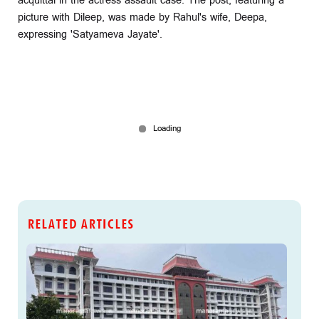
acquittal in the actress assault case. The post, featuring a
picture with Dileep, was made by Rahul's wife, Deepa,
expressing 'Satyameva Jayate'.
RELATED ARTICLES