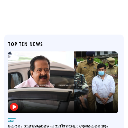
TOP TEN NEWS
Latest
കേരളം ഗുണ്ടകളുടെ പറുദീസയല്ല; ഗുണ്ടകളെയും