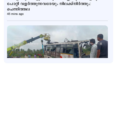
പോറ്റി വളര്‍ത്തുന്നവരേയും നിലക്ക്നിര്‍ത്തും:
ചെന്നിത്തല
45 mins ago
Latest
ബെംഗളൂരു അപകടം: ഡ്യൂട്ടി ക്രമീകരണത്തില്‍
വീഴ്ചയില്ല; ആരോപണം തള്ളി കെഎസ്ആർടിസി
2 hours ago