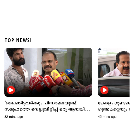
TOP NEWS!
Latest
‘കടലില്‍ കാണാതായവരെ കിട്ടിയോ? ജീവിതം
നഷ്ടപ്പെട്ടയാളാണ്’; അര്‍ജുന്‍ ആയങ്കിയുടെ
പ്രതികരണം
3 hours ago
‘ലൈക്കിട്ടവര്‍ക്കും പിന്നാലെയുണ്ട്,
കേരളം ഗുണ്ടക
സമൂഹത്തെ വെല്ലുവിളിച്ച് ഒരു ആയങ്കിയും
ഗുണ്ടകളെയും പ
ഇനിയുണ്ടാവരുത്’
നിലക്ക്നിര്‍ത്ത
32 mins ago
45 mins ago