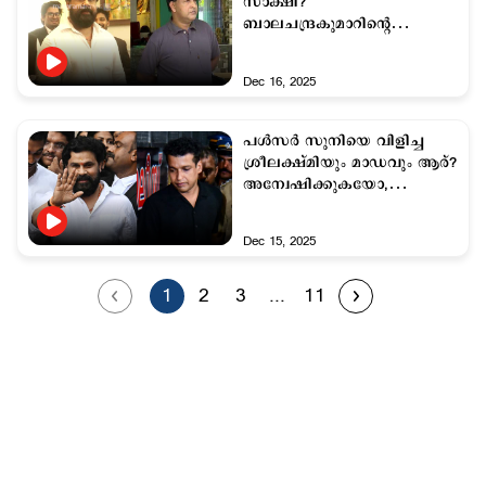
സാക്ഷി?
ബാലചന്ദ്രകുമാറിന്‍റെ
'തെളിവുകളിലും' വൈരുധ്യം
Dec 16, 2025
പൾസർ സുനിയെ വിളിച്ച
ശ്രീലക്ഷ്മിയും മാഡവും ആര്?
അന്വേഷിക്കുകയോ,
വിസ്തരിക്കുകയോ
ചെയ്തില്ല
Dec 15, 2025
1
2
3
...
11