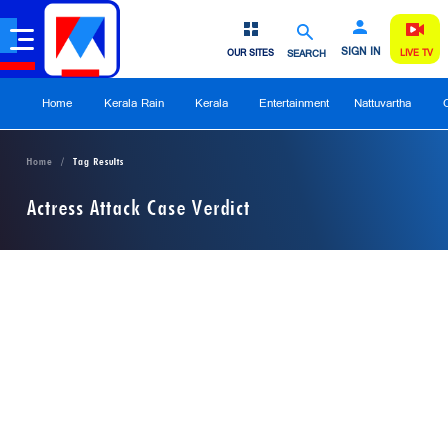
SIGN IN
OUR SITES
SEARCH
LIVE TV
Home
Kerala Rain
Kerala
Entertainment
Nattuvartha
Home
Tag Results
Actress Attack Case Verdict