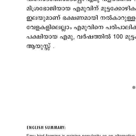
മിശ്രഭോജിയായ എമുവിന് മുട്ടക്കോഴികൾക
ഇലയുമാണ് ഭക്ഷണമായി നൽകാറുള്ളത്. സ
വേളകളിലെല്ലാം എമുവിനെ പരിപാലിക്
പക്ഷിയായ എമു, വർഷത്തിൽ 100 മുട
ആയുസ്സ് .
ENGLISH SUMMARY: