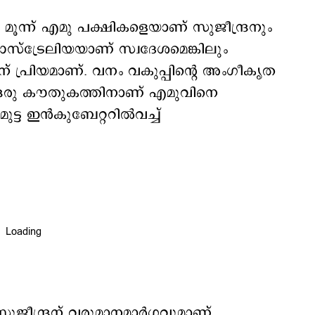
മൂന്ന് എമു പക്ഷികളെയാണ് സുജീന്ദ്രനും
 ഓസ്ട്രേലിയയാണ് സ്വദേശമെങ്കിലും
പ്രിയമാണ്. വനം വകുപ്പിന്‍റെ അംഗീകൃത
 ഒരു കൗതുകത്തിനാണ് എമുവിനെ
മുട്ട ഇൻകുബേറ്ററിൽവച്ച്
ജീന്ദ്രന് വരുമാനമാർഗവുമാണ്.