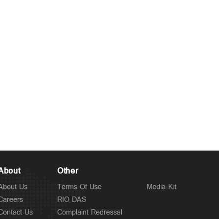
About
Other
About Us
Terms Of Use
Media Kit
Careers
RIO DAS
Contact Us
Complaint Redressal