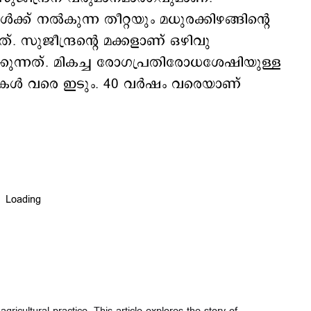
്ക് നൽകുന്ന തീറ്റയും മധുരക്കിഴങ്ങിന്‍റെ
ുജീന്ദ്രന്‍റെ മക്കളാണ് ഒഴിവു
കുന്നത്. മികച്ച രോഗപ്രതിരോധശേഷിയുള്ള
്ടകൾ വരെ ഇടും. 40 വർഷം വരെയാണ്