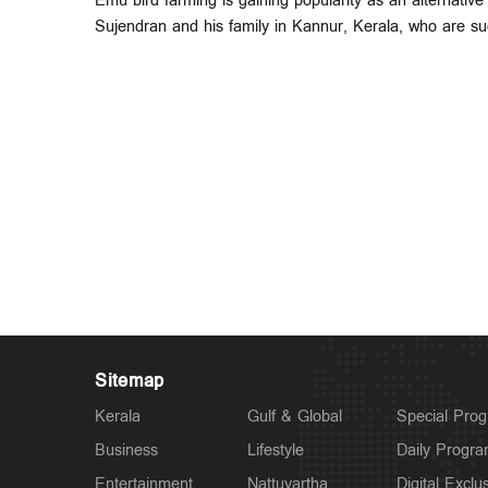
Emu bird farming is gaining popularity as an alternative a
Sujendran and his family in Kannur, Kerala, who are su
Sitemap
Kerala
Gulf & Global
Special Pro
Business
Lifestyle
Daily Progr
Entertainment
Nattuvartha
Digital Exclu