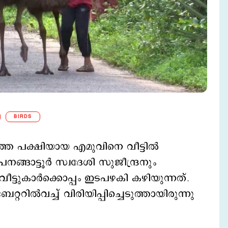
BIRDS
തെ പക്ഷിയായ എമുവിനെ വീട്ടിൽ
്ങാട്ടൂർ സ്വദേശി സുജീന്ദ്രനും
വീട്ടുകാർക്കൊപ്പം ഇടപഴകി കഴിയുന്നത്.
്ററിൽവച്ച് വിരിയിപ്പിച്ചെടുത്തായിരുന്നു