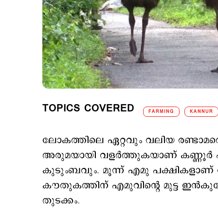
TOPICS COVERED
FARMING
KANNUR
ലോകത്തിലെ ഏറ്റവും വലിയ രണ്ടാമത്
അരുമയായി വളർത്തുകയാണ് കണ്ണൂർ പനങ
കുടുംബവും. മൂന്ന് എമു പക്ഷികളാണ് 
കൗതുകത്തിന് എമുവിന്‍റെ മുട്ട ഇൻകുബേറ
തുടക്കം.