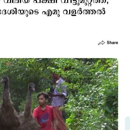
ിയ പക്ഷി വീട്ടുമുറ്റത്ത്;
ദേശിയുടെ എമു വളര്‍ത്തല്‍
Share