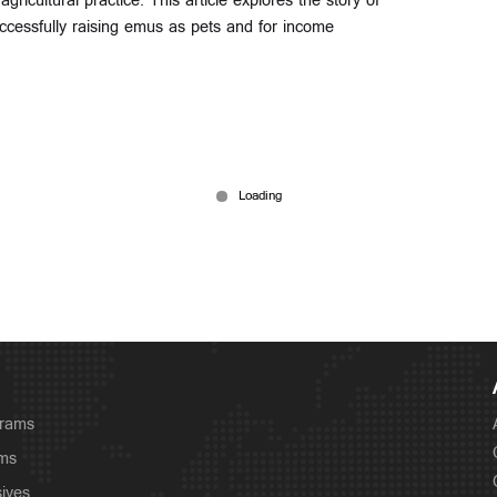
gricultural practice. This article explores the story of
ccessfully raising emus as pets and for income
grams
ams
sives