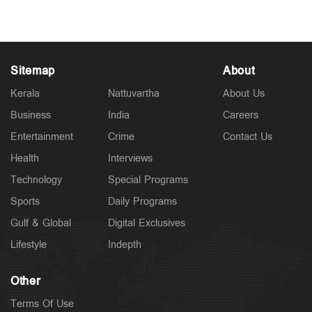
Aug 06, 2026
Sitemap
About
Kerala
Nattuvartha
About Us
Business
India
Careers
Entertainment
Crime
Contact Us
Health
Interviews
Technology
Special Programs
Sports
Daily Programs
Gulf & Global
Digital Exclusives
Lifestyle
Indepth
Other
Terms Of Use