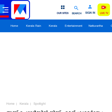
SIGN IN
OUR SITES
SEARCH
LIVE TV
Home
Kerala Rain
Kerala
Entertainment
Nattuvartha
Home
Kerala
Spotlight