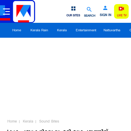
SIGN IN
OUR SITES
SEARCH
LIVE TV
Home
Kerala Rain
Kerala
Entertainment
Nattuvartha
Home
Kerala
Sound Bites