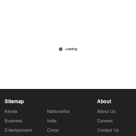
പൊലീസിനെ വെല്ലുവിളിക്കുന്ന ഗുണ്ടാനേതാവ്;
ആരാണ് അര്‍ജുന്‍ ആയങ്കി?
7 hours ago
Sitemap
About
Kerala
Nattuvartha
About Us
Business
India
Careers
Entertainment
Crime
Contact Us