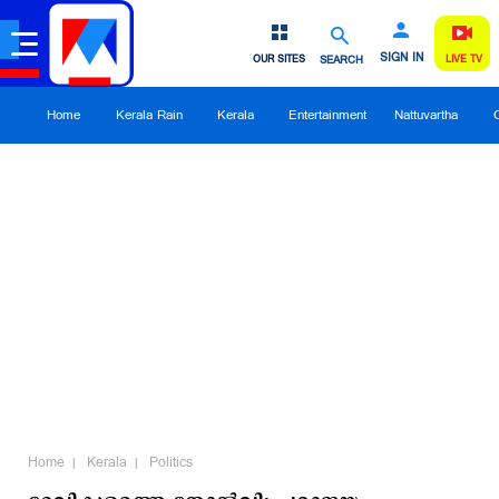
SIGN IN
OUR SITES
SEARCH
LIVE TV
Home
Kerala Rain
Kerala
Entertainment
Nattuvartha
Home
Kerala
Politics