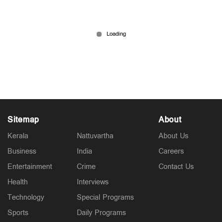
എ.പത്മകുമാറിനെതിരെ നടപടിക്ക് സിപിഎം;
ചുമതല പത്തനംതിട്ട ജില്ലാ കമ്മിറ്റിക്ക്
Jun 11, 2026
Sitemap
About
Kerala
Nattuvartha
About Us
Business
India
Careers
Entertainment
Crime
Contact Us
Health
Interviews
Technology
Special Programs
Sports
Daily Programs