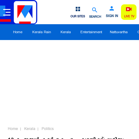
SIGN IN
OUR SITES
SEARCH
LIVE TV
Home
Kerala Rain
Kerala
Entertainment
Nattuvartha
Home
Kerala
Politics