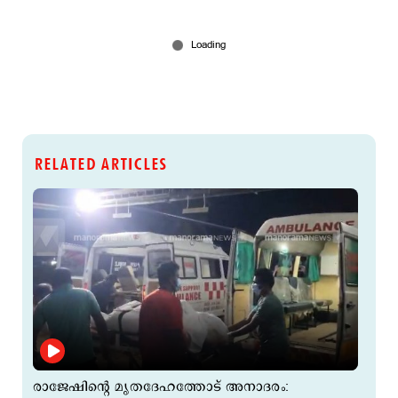
RELATED ARTICLES
രാജേഷിന്റെ മൃതദേഹത്തോട് അനാദരം: