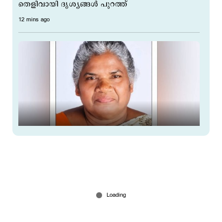
തെളിവായി ദൃശ്യങ്ങൾ പുറത്ത്
12 mins ago
കുമരകത്ത് വെള്ളക്കെട്ട്; ആശുപത്രിയിലെത്താൻ
വൈകി; വീട്ടമ്മ മരിച്ചു
50 mins ago