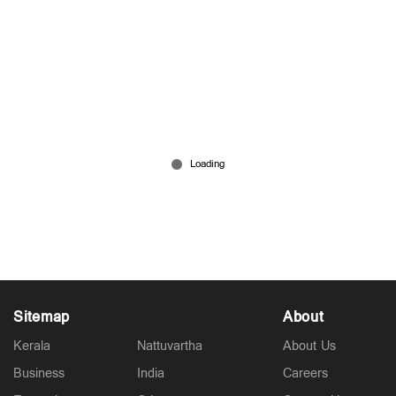
‘‘പ്രതിപക്ഷത്തിന്റേത് 'വൃത്തികെട്ട രാഷ്ട്രീയം';
മുന്‍ സര്‍ക്കാരിന്റെ 'റീബിൽഡ് കേരളയില്‍ വീഴ്ച’’
1 hour ago
Sitemap
About
Kerala
Nattuvartha
About Us
Business
India
Careers