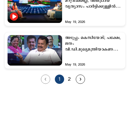
മറുവാക്കില്ല; അഭിപ്രായ
വ്യത്യാസം പാര്‍ട്ടിക്കുള്ളില്‍
മാത്രം; നയം വ്യക്തമാക്കി
റോജിയും ജനീഷും
May 19, 2026
അടുപ്പം കെസിയോട്; പക്ഷേ,
ജനം
വി.ഡി.മുഖ്യമന്ത്രിയാകണമെന്ന്
ആഗ്രഹിച്ചു; കെ.മുരളീധരന്‍
May 19, 2026
1
2