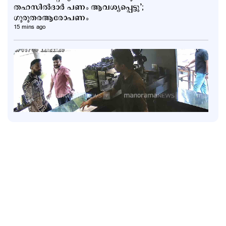
തഹസില്‍ദാര്‍ പണം ആവശ്യപ്പെട്ടു’;
ഗുരുതരആരോപണം
15 mins ago
Latest
അര്‍ജുന്‍ ആയങ്കിക്കായി അരിച്ചുപെറുക്കി പൊലീസ്;
ഒളിവില്‍ പോകാന്‍ സഹായിച്ച നാലുപേര്‍
കസ്റ്റഡിയില്‍
1 hour ago