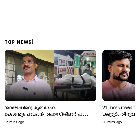
TOP NEWS!
Kuttapathram
രക്ഷാപ്രവര്‍ത്തനത്തിന് പിഴ; ഉദ്യോഗസ്ഥര്‍ക്ക്
സസ്പെന്‍ഷന്‍; നടപടിക്കെതിരെ പ്രതിഷേധം
2 hours ago
‘രാജേഷിന്‍റെ മൃതദേഹം
21 നൻപൻമാർ പ
കൊണ്ടുപോകാന്‍ തഹസില്‍ദാര്‍ പണം
കണ്ണൂർ, തിരുവ
ആവശ്യപ്പെട്ടു’; ഗുരുതരആരോപണം
അർജുൻ ആയങ്കി
15 mins ago
30 mins ago
പൊലീസ്