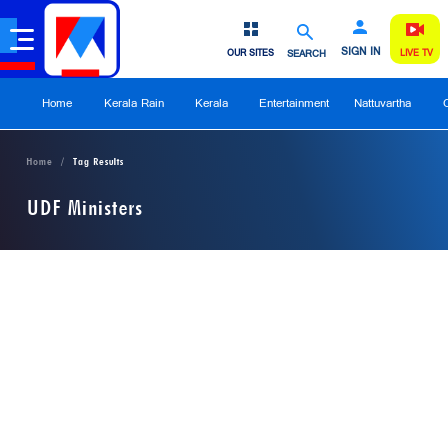
SIGN IN
OUR SITES
SEARCH
LIVE TV
Home
Kerala Rain
Kerala
Entertainment
Nattuvartha
Home
Tag Results
UDF Ministers