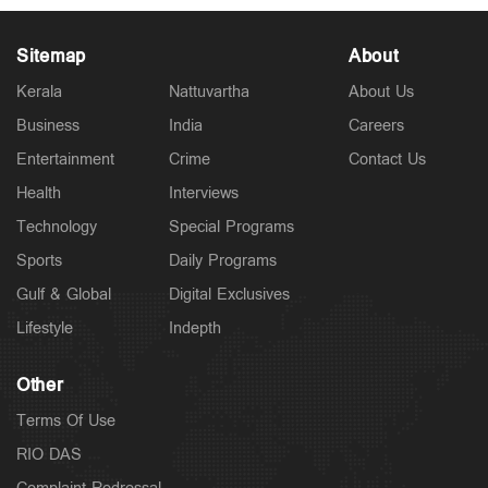
Sitemap
About
Kerala
Nattuvartha
About Us
Business
India
Careers
Entertainment
Crime
Contact Us
Politics
ചട്ടപ്രകാരം മുന്നറിയിപ്പ് നല്‍കിയില്ല; പ്രതിപക്ഷ
Health
Interviews
എംഎല്‍എയെ മാറ്റിനിര്‍ത്തി; സര്‍ക്കാരിനെതിരെ
Technology
Special Programs
പിണറായി
2 hours ago
Sports
Daily Programs
Gulf & Global
Digital Exclusives
Lifestyle
Indepth
Other
Terms Of Use
RIO DAS