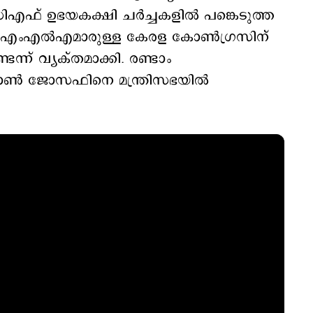
ിഎഫ് ഉഭയകക്ഷി ചർച്ചകളിൽ പങ്കെടുത്ത
 7 എംഎൽഎമാരുള്ള കേരള കോൺഗ്രസിന്
ന്ന് വ്യക്തമാക്കി. രണ്ടാം
 ജോൺ ജോസഫിനെ മന്ത്രിസഭയിൽ