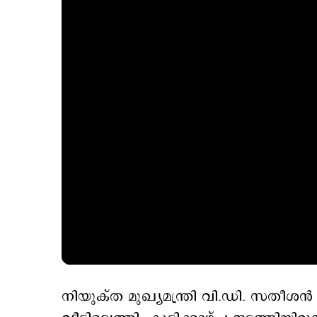
നിയുക്ത മുഖ്യമന്ത്രി വി.ഡി. സതീശന്