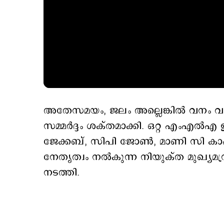
അതേസമയം, ജലം അല്ലെങ്കിൽ വനം വകു
സമ്മർദ്ദം ശക്തമാക്കി. ഒറ്റ എംഎൽ
ജേക്കബ്, സിപി ജോൺ, മാണി സി കാപ്
നേതൃത്വം നൽകുന്ന നിയുക്ത മുഖ്യമന്
നടത്തി.