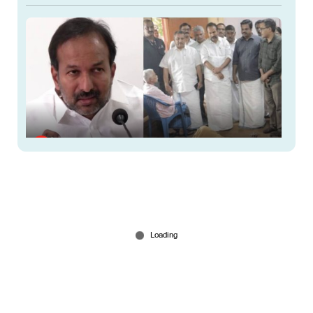
‘‘പ്രതിപക്ഷത്തിന്റേത് 'വൃത്തികെട്ട രാഷ്ട്രീയം';
മുന്‍ സര്‍ക്കാരിന്റെ 'റീബിൽഡ് കേരളയില്‍ വീഴ്ച’’
Aug 07, 2026