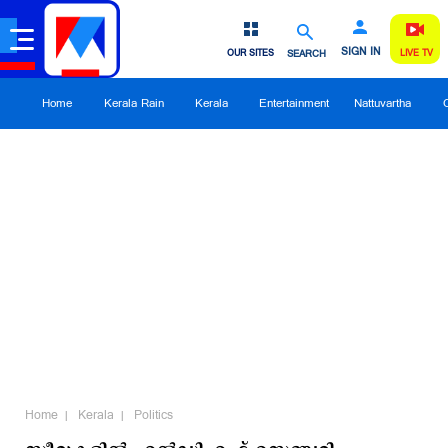
SIGN IN
OUR SITES
SEARCH
LIVE TV
Home
Kerala Rain
Kerala
Entertainment
Nattuvartha
Home
Kerala
Politics