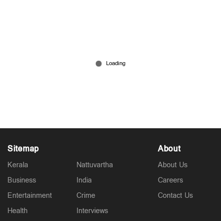
ശബരിമല നെയ്യ് ക്രമക്കേട്: ദേവസ്വം ബോര്‍ഡിന്
നഷ്ടം രണ്ട് കോടി 27 ലക്ഷം രൂപ
Aug 07, 2026
Sitemap
About
Kerala
Nattuvartha
About Us
Business
India
Careers
Entertainment
Crime
Contact Us
Health
Interviews