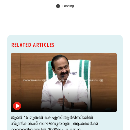
RELATED ARTICLES
ജൂൺ 15 മുതൽ കെഎസ്ആർടിസിയിൽ
സ്ത്രീകൾക്ക് സൗജന്യയാത്ര; ആശമാര്‍ക്ക്
ഓണററിയത്തില്‍ 3000രൂപവര്‍ധന