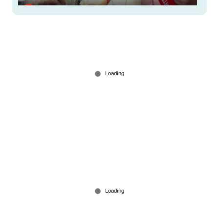
‘എഫ്.സി.ആര്‍.എയില്‍ ജനങ്ങൾക്ക് നല്ല
ബോധ്യമുണ്ട്’; വോട്ട് രേഖപ്പെടുത്തി
സഭാധ്യക്ഷന്‍മാര്‍
Apr 09, 2026
'ബിജെപിക്ക് ഇരട്ടത്താപ്പെന്ന് സംശയം'; FCRA
ഭേദഗതിയില്‍ ആശങ്കയെന്ന് കാതോലിക്കാ ബാവ