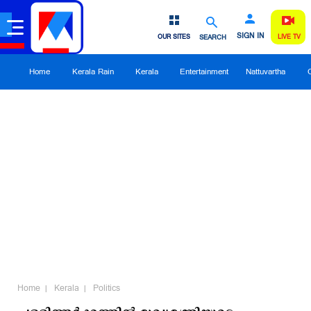
SIGN IN
OUR SITES
SEARCH
LIVE TV
Home
Kerala Rain
Kerala
Entertainment
Nattuvartha
Home
Kerala
Politics