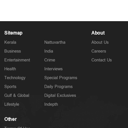
Mar 30, 2026
Sitemap
About
Kerala
Nattuvartha
About Us
Business
India
Careers
Entertainment
Crime
Contact Us
Health
Interviews
Technology
Special Programs
Sports
Daily Programs
Gulf & Global
Digital Exclusives
Lifestyle
Indepth
Other