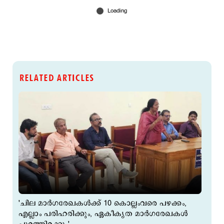
RELATED ARTICLES
'ചില മാർഗരേഖകൾക്ക് 10 കൊല്ലംവരെ പഴക്കം,
എല്ലാം പരിഹരിക്കും, ഏകീകൃത മാർഗരേഖകൾ