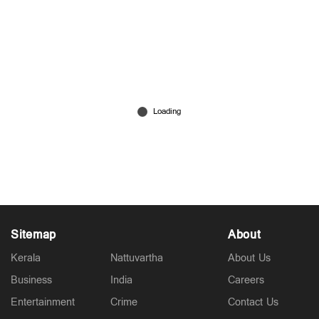
കർമ്മ ഈസ് റിയൽ; മോഷ്ടിക്കാൻ വന്ന കള്ളന്റെ
വണ്ടി അടിച്ചോണ്ട് പോയി മറ്റൊരു കള്ളൻ
Jul 11, 2026
Sitemap
About
Kerala
Nattuvartha
About Us
Business
India
Careers
Entertainment
Crime
Contact Us