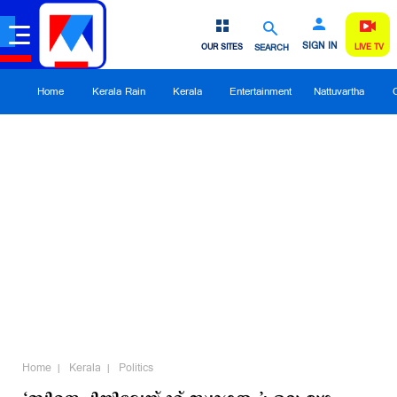
SIGN IN
OUR SITES
SEARCH
LIVE TV
Home
Kerala Rain
Kerala
Entertainment
Nattuvartha
Home
Kerala
Politics