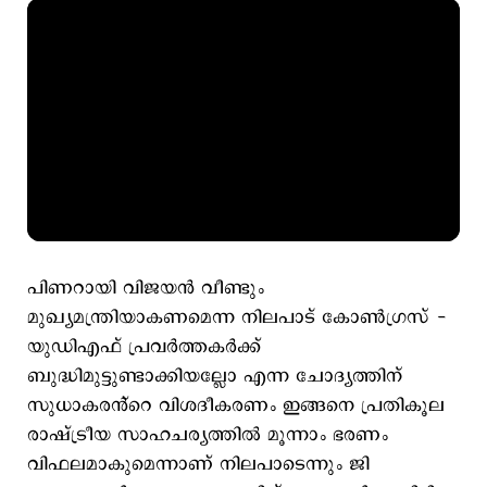
പിണറായി വിജയൻ വീണ്ടും
മുഖ്യമന്ത്രിയാകണമെന്ന നിലപാട് കോൺഗ്രസ് -
യുഡിഎഫ് പ്രവർത്തകർക്ക്
ബുദ്ധിമുട്ടുണ്ടാക്കിയല്ലോ എന്ന ചോദ്യത്തിന്
സുധാകരൻ്റെ വിശദീകരണം ഇങ്ങനെ പ്രതികൂല
രാഷ്ട്രീയ സാഹചര്യത്തിൽ മൂന്നാം ഭരണം
വിഫലമാകുമെന്നാണ് നിലപാടെന്നും ജി