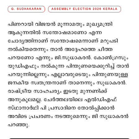
G. SUDHAKARAN
ASSEMBLY ELECTION 2026 KERALA
പിണറായി വിജയൻ മൂന്നാമതും മുഖ്യമന്ത്രി
ആകുന്നതിൽ സന്തോഷമാണോ എന്ന
ചോദ്യത്തിനാണ് സന്തോഷമെന്നാണ് മറുപടി
നൽകിയതെന്നും താൻ അദ്ദേഹത്തെ ചീത്ത
പറയണോ എന്നും ജി.സുധാകരൻ. കോൺഗ്രസും
യുഡിഎഫും നൽകുന്ന പിന്തുണയെക്കുറിച്ച് താൻ
പറയുന്നില്ലെന്നും എല്ലാവരുടെയും പിന്തുണയുള്ള
ജനകീയ സ്വതന്ത്രനാണ് താനെന്നും സുധാകരൻ.
രാഷ്ട്രീയ സാഹചര്യം ഇടതു മുന്നണിക്ക്
അനുകൂലമല്ല. ചേർത്തലയിലെ എൽഡിഎഫ്
സ്ഥാനാർഥി പി പ്രസാദിനെ തോൽപ്പിക്കാൻ
അവിടെ പ്രചരണം നടത്തുമെന്നും ജി സുധാകരൻ
പറഞ്ഞു.