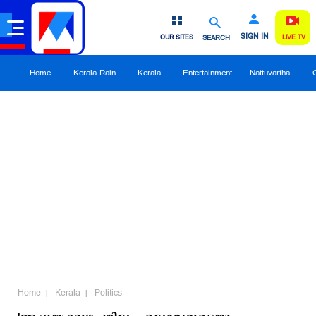
SIGN IN
OUR SITES
SEARCH
LIVE TV
Home
Kerala Rain
Kerala
Entertainment
Nattuvartha
Home
Kerala
Politics