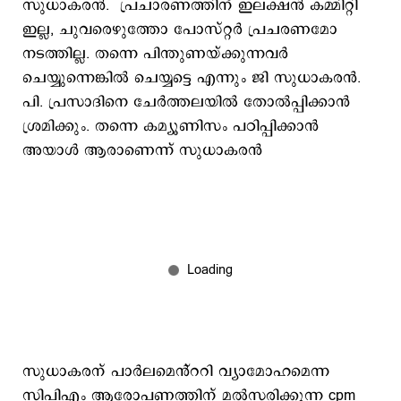
സുധാകരൻ. പ്രചാരണത്തിന് ഇലക്ഷൻ കമ്മിറ്റി
ഇല്ല, ചുവരെഴുത്തോ പോസ്റ്റർ പ്രചരണമോ
നടത്തില്ല. തന്നെ പിന്തുണയ്ക്കുന്നവർ
ചെയ്യുന്നെങ്കിൽ ചെയ്യട്ടെ എന്നും ജി സുധാകരൻ.
പി. പ്രസാദിനെ ചേർത്തലയിൽ തോൽപ്പിക്കാൻ
ശ്രമിക്കും. തന്നെ കമ്യൂണിസം പഠിപ്പിക്കാൻ
അയാൾ ആരാണെന്ന് സുധാകരൻ
സുധാകരന് പാർലമെൻ്ററി വ്യാമോഹമെന്ന
സിപിഎം ആരോപണത്തിന് മൽസരിക്കുന്ന cpm