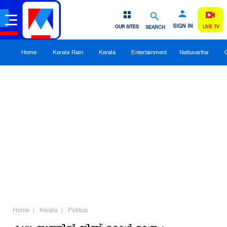
SIGN IN
OUR SITES
SEARCH
LIVE TV
Home
Kerala Rain
Kerala
Entertainment
Nattuvartha
Home
Kerala
Politics