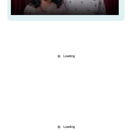
വിയറ്റ്‌നാമിലെ ബോട്ട് ദുരന്തം; മലയാളി ദമ്പതികള്‍
മരിച്ചു
Jul 11, 2026
‘നാവില്‍ ആണി അടിക്കേണ്ടി വരും’;
ജി.സുധാകരനെതിരെ സിപിഎം പ്രതിഷേധം