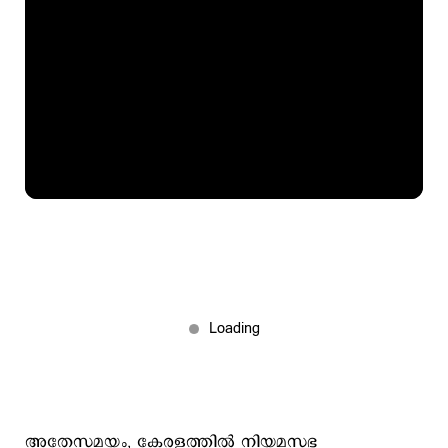
അതേസമയം, കേരളത്തില്‍ നിയമസഭ