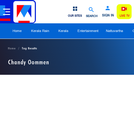
SIGN IN
OUR SITES
SEARCH
LIVE TV
Home
Kerala Rain
Kerala
Entertainment
Nattuvartha
Home
Tag Results
Chandy Oommen