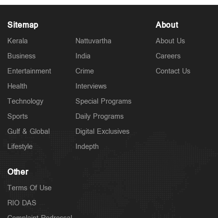
Sitemap
About
Kerala
Nattuvartha
About Us
Business
India
Careers
Latest
Entertainment
Crime
Contact Us
സാമൂഹികക്ഷേമ പെൻഷൻ ഇനി ബാങ്ക്
അക്കൗണ്ടിലേക്ക്; സഹകരണ ബാങ്കുകളെ ഒഴിവാക്കി
Health
Interviews
8 hours ago
Technology
Special Programs
Sports
Daily Programs
Gulf & Global
Digital Exclusives
Lifestyle
Indepth
Other
Terms Of Use
RIO DAS