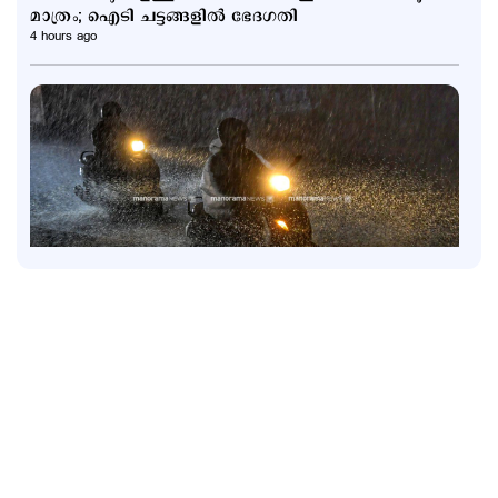
മാത്രം; ഐടി ചട്ടങ്ങളിൽ ഭേദഗതി
4 hours ago
Latest
6 ജില്ലകളിൽ നാളെ അവധി; കണ്ണൂരിൽ അര്‍ധ
രാത്രിക്ക് ശേഷം ശക്തമായ മഴയ്ക്ക് സാധ്യത
5 hours ago