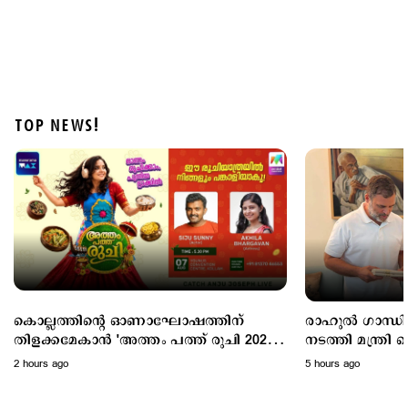
TOP NEWS!
Politics
പ്രധാനമന്ത്രിയുടെ വിദേശയാത്രകൾക്ക് 2021 മുതൽ
ചെലവായത് 557 കോടി രൂപ; കണക്കുകൾ
രാജ്യസഭയിൽ
8 hours ago
കൊല്ലത്തിന്റെ ഓണാഘോഷത്തിന്
രാഹുൽ ഗാന്ധിയു
തിളക്കമേകാൻ 'അത്തം പത്ത് രുചി 2026';
നടത്തി മന്ത്രി കെ.എ തുളസി;
ഇന്നെത്തും
ഓണക്കോടിയും സ
2 hours ago
5 hours ago