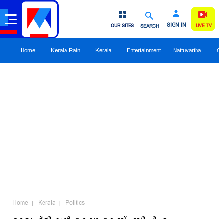
SIGN IN
OUR SITES
SEARCH
LIVE TV
Home
Kerala Rain
Kerala
Entertainment
Nattuvartha
Home
Kerala
Politics