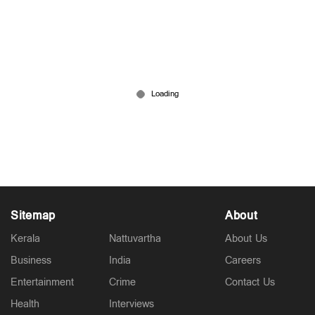
കങ്കണയുടെ കോലം കത്തിക്കാന്‍ ശ്രമം; തട്ടിപ്പറച്ച്
ഓടി പൊലീസുകാരന്‍; ചിരിപടര്‍ത്തി വിഡിയോ
Jul 30, 2026
Sitemap
About
Kerala
Nattuvartha
About Us
Business
India
Careers
Entertainment
Crime
Contact Us
Health
Interviews