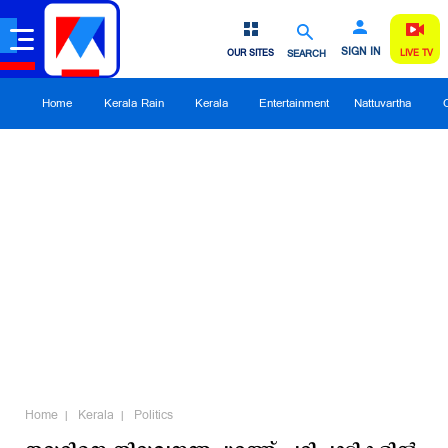
SIGN IN
OUR SITES
SEARCH
LIVE TV
Home
Kerala Rain
Kerala
Entertainment
Nattuvartha
Home
Kerala
Politics