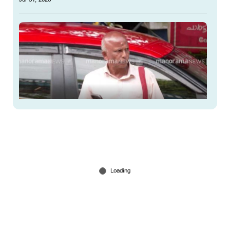
മുത്തങ്ങ വധശ്രമക്കേസ്; ഗീതാനന്ദനടക്കം
നാലുപ്രതികള്‍ക്ക് അഞ്ചുവര്‍ഷം കഠിന തടവ്;
10,000 രൂപ പിഴ
Jul 31, 2026