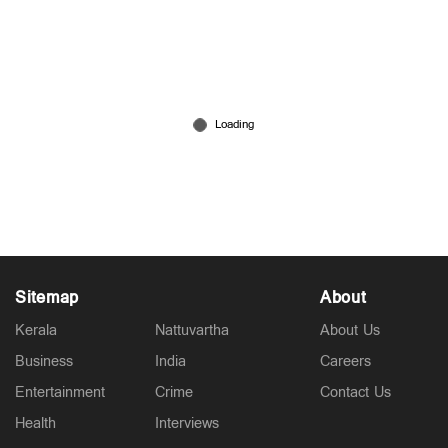
മുത്തങ്ങ സമരം: പൊലീസുകാരന്‍ കൊല്ലപ്പെട്ട
കേസില്‍ മുഴുവന്‍ പ്രതികളെയും വെറുതെവിട്ടു
Jul 31, 2026
Sitemap
About
Kerala
Nattuvartha
About Us
Business
India
Careers
Entertainment
Crime
Contact Us
Health
Interviews