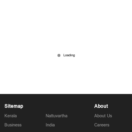
ദുരിതത്തിന് അറുതിയില്ല | നാട്ടുവാര്‍ത്ത | 1:30 pm |
August 6, 2026
Aug 06, 2026
Sitemap
About
Kerala
Nattuvartha
About Us
Business
India
Careers