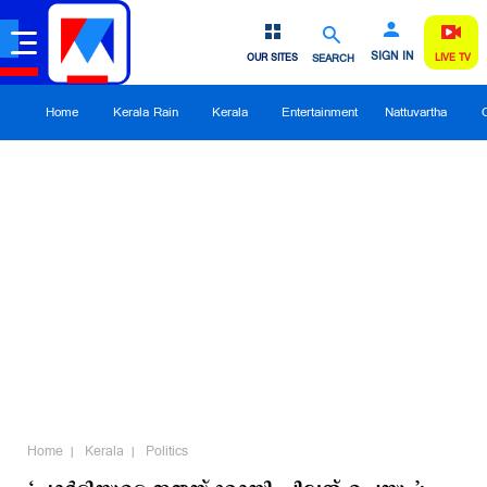
SIGN IN
OUR SITES
SEARCH
LIVE TV
Home
Kerala Rain
Kerala
Entertainment
Nattuvartha
Home
Kerala
Politics