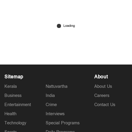
എം.ജി, കാര്‍ഷിക സര്‍വകലാശാല നിയമനങ്ങളില്‍
ഇട‌പെട്ട് ഗവര്‍ണര്‍; വിമര്‍ശിച്ച് ഡിവൈഎഫ്ഐ
Jun 18, 2026
Sitemap
About
Kerala
Nattuvartha
About Us
Business
India
Careers
Entertainment
Crime
Contact Us
Health
Interviews
Technology
Special Programs