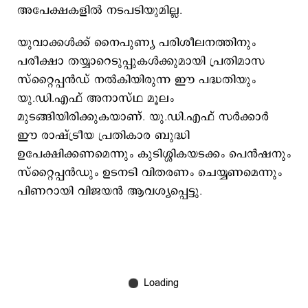
അപേക്ഷകളിൽ നടപടിയുമില്ല.
യുവാക്കൾക്ക് നൈപുണ്യ പരിശീലനത്തിനും
പരീക്ഷാ തയ്യാറെടുപ്പുകൾക്കുമായി പ്രതിമാസ
സ്റ്റൈപ്പൻഡ് നൽകിയിരുന്ന ഈ പദ്ധതിയും
യു.ഡി.എഫ് അനാസ്ഥ മൂലം
മുടങ്ങിയിരിക്കുകയാണ്. യു.ഡി.എഫ് സർക്കാർ
ഈ രാഷ്ട്രീയ പ്രതികാര ബുദ്ധി
ഉപേക്ഷിക്കണമെന്നും കുടിശ്ശികയടക്കം പെൻഷനും
സ്റ്റൈപ്പൻഡും ഉടനടി വിതരണം ചെയ്യണമെന്നും
പിണറായി വിജയൻ ആവശ്യപ്പെട്ടു.