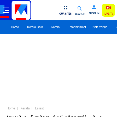
SIGN IN
OUR SITES
SEARCH
LIVE TV
Home
Kerala Rain
Kerala
Entertainment
Nattuvartha
Home
Kerala
Latest