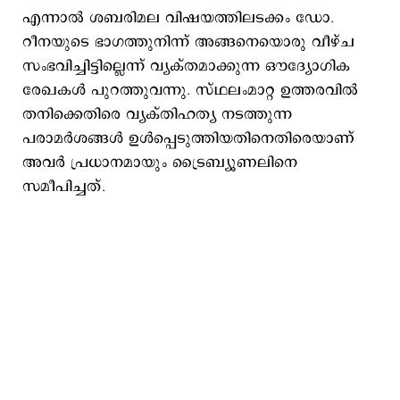
എന്നാൽ ശബരിമല വിഷയത്തിലടക്കം ഡോ.
റീനയുടെ ഭാഗത്തുനിന്ന് അങ്ങനെയൊരു വീഴ്ച
സംഭവിച്ചിട്ടില്ലെന്ന് വ്യക്തമാക്കുന്ന ഔദ്യോഗിക
രേഖകൾ പുറത്തുവന്നു. സ്ഥലംമാറ്റ ഉത്തരവിൽ
തനിക്കെതിരെ വ്യക്തിഹത്യ നടത്തുന്ന
പരാമർശങ്ങൾ ഉൾപ്പെടുത്തിയതിനെതിരെയാണ്
അവർ പ്രധാനമായും ട്രൈബ്യൂണലിനെ
സമീപിച്ചത്.