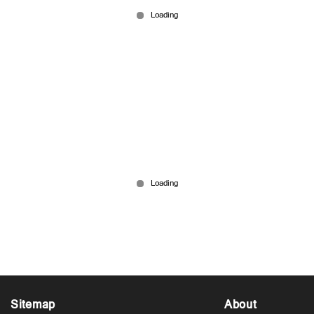
Jun 18, 2026
പി.എം.ശ്രീയില്‍ മലക്കം മറിഞ്ഞ് മന്ത്രിമാര്‍;
ഉപാധികളോടെ നടപ്പാക്കും
Jun 18, 2026
Sitemap
About