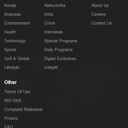
Kerala
Nattuvartha
About Us
Business
India
Careers
Entertainment
Crime
Contact Us
Health
Interviews
Technology
Special Programs
Sports
Daily Programs
Gulf & Global
Digital Exclusives
Lifestyle
Indepth
Other
Terms Of Use
RIO DAS
Complaint Redressal
Privacy
FAQ