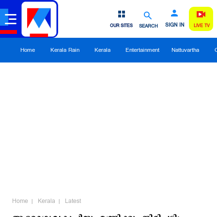
SIGN IN
OUR SITES
SEARCH
LIVE TV
Home
Kerala Rain
Kerala
Entertainment
Nattuvartha
Home
Kerala
Latest