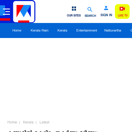
SIGN IN
OUR SITES
SEARCH
LIVE TV
Home
Kerala Rain
Kerala
Entertainment
Nattuvartha
Home
Kerala
Latest