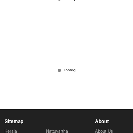
Jun 27, 2026
ബിജെപിയെ താഴെയിറക്കാൻ യുഡിഎഫും
എൽഡിഎഫും കൈകോർക്കുന്നു?
അവിശ്വാസത്തിന് പിന്തുണയെന്ന് സൂചന
Jun 27, 2026
Sitemap
About
Kerala
Nattuvartha
About Us