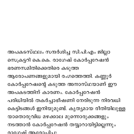
അപകടസ്ഥലം സന്ദർശിച്ച സി.പി.എം ജില്ലാ
സെക്രട്ടറി കെ.കെ. രാഗേഷ് കോർപ്പറേഷൻ
ഭരണസമിതിക്കെതിരെ കടുത്ത
ആരോപണങ്ങളുമായി രംഗത്തെത്തി. കണ്ണൂർ
കോർപ്പറേഷന്റെ കടുത്ത അനാസ്ഥയാണ് ഈ
അപകടത്തിന് കാരണം. കോർപ്പറേഷൻ
പരിധിയിൽ തകർച്ചാഭീഷണി നേരിടുന്ന നിരവധി
കെട്ടിടങ്ങൾ ഇനിയുമുണ്ട്. കൃത്യമായ രീതിയിലുള്ള
യാതൊരുവിധ മഴക്കാല മുന്നൊരുക്കങ്ങളും
നടത്താൻ കോർപ്പറേഷൻ തയ്യാറായിട്ടില്ലെന്നും
രാഗേഷ് ആരോപിച്ചു.