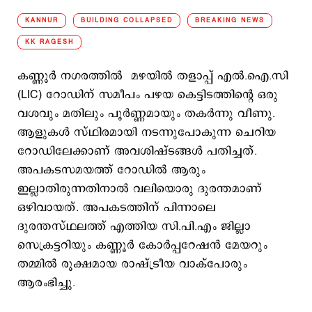
KANNUR
BUILDING COLLAPSED
BREAKING NEWS
KK RAGESH
കണ്ണൂർ നഗരത്തില്‍ മഴയിൽ തളാപ്പ് എൽ.ഐ.സി
(LIC) റോഡിന് സമീപം പഴയ കെട്ടിടത്തിന്റെ ഒരു
വശവും മതിലും പൂർണ്ണമായും തകർന്നു വീണു.
ആളുകൾ സ്ഥിരമായി നടന്നുപോകുന്ന ചെറിയ
റോഡിലേക്കാണ് അവശിഷ്ടങ്ങൾ പതിച്ചത്.
അപകടസമയത്ത് റോഡിൽ ആരും
ഇല്ലാതിരുന്നതിനാൽ വലിയൊരു ദുരന്തമാണ്
ഒഴിവായത്. അപകടത്തിന് പിന്നാലെ
ദുരന്തസ്ഥലത്ത് എത്തിയ സി.പി.എം ജില്ലാ
സെക്രട്ടറിയും കണ്ണൂർ കോർപ്പറേഷൻ മേയറും
തമ്മിൽ രൂക്ഷമായ രാഷ്ട്രീയ വാക്പോരും
ആരംഭിച്ചു.