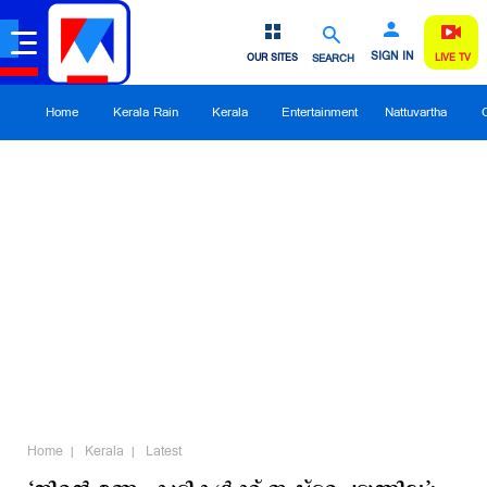
SIGN IN
OUR SITES
SEARCH
LIVE TV
Home
Kerala Rain
Kerala
Entertainment
Nattuvartha
Home
Kerala
Latest