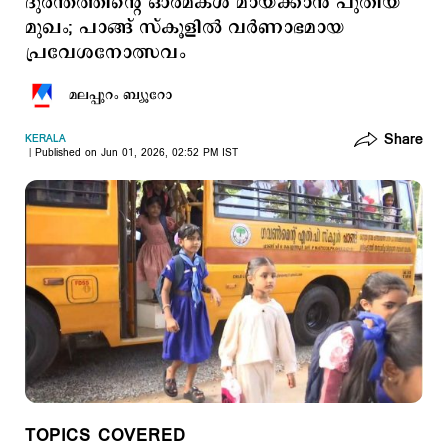
ദുരന്തത്തിന്റെ ഓർമകൾ മായ്ക്കാൻ പുതിയ
മുഖം; പാങ്ങ് സ്കൂളിൽ വർണാഭമായ
പ്രവേശനോത്സവം
മലപ്പുറം ബ്യൂറോ
Share
KERALA
Published on Jun 01, 2026, 02:52 PM IST
TOPICS COVERED