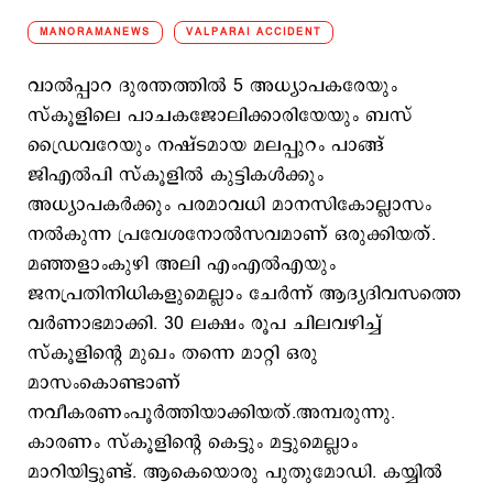
MANORAMANEWS
VALPARAI ACCIDENT
വാൽപ്പാറ ദുരന്തത്തിൽ 5 അധ്യാപകരേയും
സ്കൂളിലെ പാചകജോലിക്കാരിയേയും ബസ്
ഡ്രൈവറേയും നഷ്ടമായ മലപ്പുറം പാങ്ങ്
ജിഎൽപി സ്കൂളിൽ കുട്ടികൾക്കും
അധ്യാപകർക്കും പരമാവധി മാനസികോല്ലാസം
നൽകുന്ന പ്രവേശനോൽസവമാണ് ഒരുക്കിയത്.
മഞ്ഞളാംകുഴി അലി എംഎൽഎയും
ജനപ്രതിനിധികളുമെല്ലാം ചേർന്ന് ആദ്യദിവസത്തെ
വർണാഭമാക്കി. 30 ലക്ഷം രൂപ ചിലവഴിച്ച്
സ്കൂളിന്റെ മുഖം തന്നെ മാറ്റി ഒരു
മാസംകൊണ്ടാണ്
നവീകരണംപൂർത്തിയാക്കിയത്.അമ്പരുന്നു.
കാരണം സ്കൂളിന്റെ കെട്ടും മട്ടുമെല്ലാം
മാറിയിട്ടുണ്ട്. ആകെയൊരു പുതുമോഡി. കയ്യിൽ