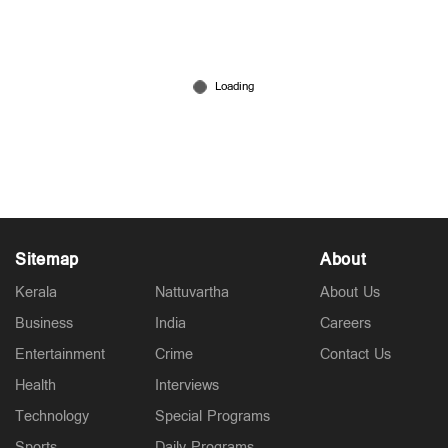
നാട്ടുവാര്‍ത്ത | Nattuvartha | June 09 , 2026
Jun 09, 2026
Sitemap
About
Kerala
Nattuvartha
About Us
Business
India
Careers
Entertainment
Crime
Contact Us
Health
Interviews
Technology
Special Programs
Sports
Daily Programs