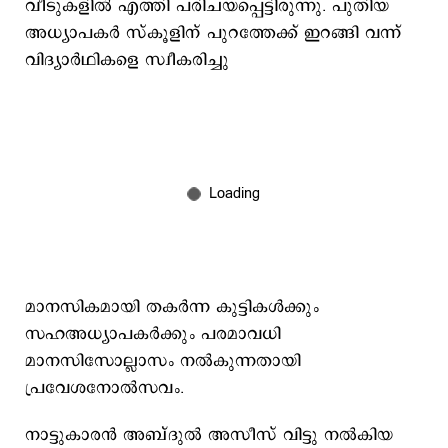
വീടുകളിൽ എത്തി പരിചയപ്പെട്ടിരുന്നു. പുതിയ
അധ്യാപകർ സ്കൂളിന് പുറത്തേക്ക് ഇറങ്ങി വന്ന്
വിദ്യാർഥികളെ സ്വീകരിച്ചു
മാനസികമായി തകർന്ന കുട്ടികൾക്കും
സഹഅധ്യാപകർക്കും പരമാവധി
മാനസിസോല്ലാസം നൽകുന്നതായി
പ്രവേശനോൽസവം.
നാട്ടുകാരൻ അബ്ദുൽ അസീസ് വിട്ടു നൽകിയ