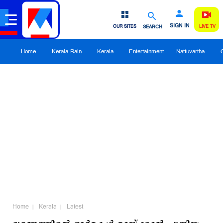
SIGN IN
OUR SITES
SEARCH
LIVE TV
Home
Kerala Rain
Kerala
Entertainment
Nattuvartha
Home
Kerala
Latest