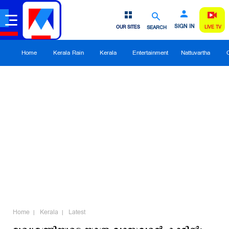
SIGN IN
OUR SITES
SEARCH
LIVE TV
Home
Kerala Rain
Kerala
Entertainment
Nattuvartha
Home
Kerala
Latest