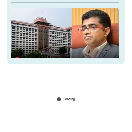
കശുവണ്ടി അഴിമതി: പ്രോസിക്യൂഷന്‍ അനുമതി
വിവാദത്തില്‍ ഹൈക്കോടതിയില്‍ മാപ്പപേക്ഷിച്ച്
കെ.ബിജു
Jul 10, 2026