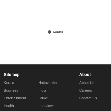
വിഴിഞ്ഞം ഓഹരി: സിപിഎം നിലപാടിൽ പാളിച്ച
പറ്റി; കടുത്ത വിയോജിപ്പുമായി ഇ.പി
Jul 10, 2026
Sitemap
About
Kerala
Nattuvartha
About Us
Business
India
Careers
Entertainment
Crime
Contact Us
Health
Interviews