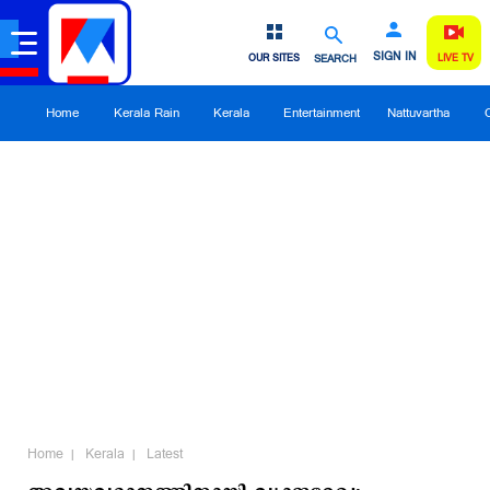
SIGN IN
OUR SITES
SEARCH
LIVE TV
Home
Kerala Rain
Kerala
Entertainment
Nattuvartha
Home
Kerala
Latest