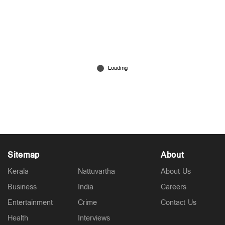
അഞ്ച് ജില്ലകളിലെ വിദ്യാഭ്യാസ സ്ഥാപനങ്ങള്‍ക്ക്
അവധി; 11 ജില്ലകളില്‍ ഓറഞ്ച് അലര്‍ട്ട്, കനത്ത മഴ
Jul 31, 2026
Sitemap
About
Kerala
Nattuvartha
About Us
Business
India
Careers
Entertainment
Crime
Contact Us
Health
Interviews