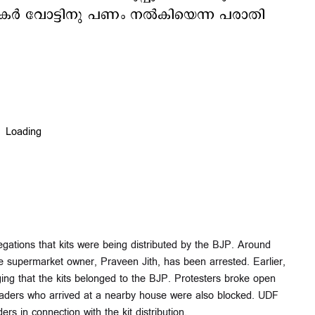
തകര്‍ വോട്ടിനു പണം നല്‍കിയെന്ന പരാതി
egations that kits were being distributed by the BJP. Around
supermarket owner, Praveen Jith, has been arrested. Earlier,
ng that the kits belonged to the BJP. Protesters broke open
eaders who arrived at a nearby house were also blocked. UDF
s in connection with the kit distribution.