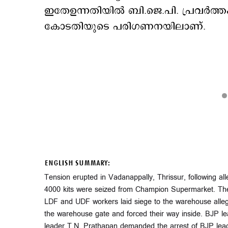
ഇതേഉന്നതിയില്‍ ബി.ജെ.പി. പ്രവര്‍ത്
കോടതിയുടെ പരിഗണനയിലാണ്.
ENGLISH SUMMARY:
Tension erupted in Vadanappally, Thrissur, following all
4000 kits were seized from Champion Supermarket. The 
LDF and UDF workers laid siege to the warehouse allegi
the warehouse gate and forced their way inside. BJP l
leader T.N. Prathapan demanded the arrest of BJP leader