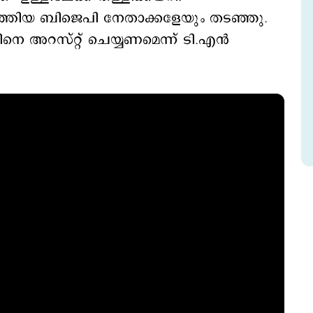
ലെത്തിയ ബിജെപി നേതാക്കളേയും തടഞ്ഞു.
െ അറസ്റ്റ് ചെയ്യണമെന്ന് ടി.എന്‍