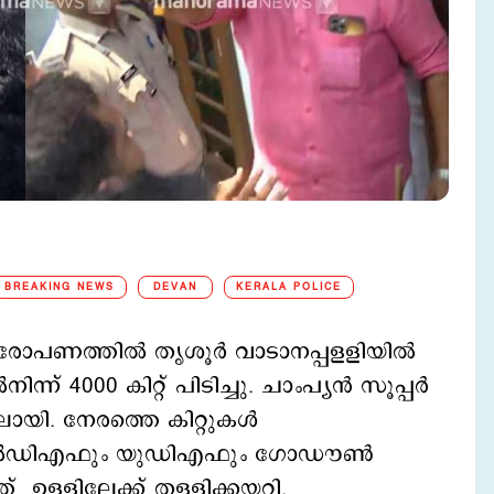
BREAKING NEWS
DEVAN
KERALA POLICE
ാപണത്തില്‍ തൃശൂര്‍ വാടാനപ്പളളിയില്‍
നിന്ന് 4000 കിറ്റ് പിടിച്ചു. ചാംപ്യന്‍ സൂപ്പര്‍
റിലായി. നേരത്തെ കിറ്റുകള്‍
ല്‍ഡിഎഫും യുഡിഎഫും ഗോഡൗണ്‍
് ഉള്ളിലേക്ക് തള്ളിക്കയറി.