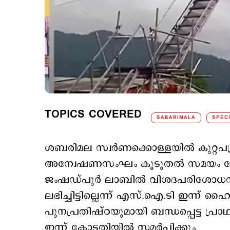
TOPICS COVERED
SABARIMALA
SPECI
ശബരിമല സ്വർണക്കൊള്ളയിൽ കുറ്റപത്ര
അന്വേഷണസംഘം കൂടുതൽ സമയം തേടി
ജംഷഡ്‍പുർ ലാബിൽ വിശദപരിശോധനക
ലഭിച്ചിട്ടില്ലെന്ന് എസ്.ഐ.ടി ഇന്ന്
പുനപ്രതിഷ്ഠയുമായി ബന്ധപ്പെട്ട പ്ര
ഇന്ന് കോടതിയിൽ സമർപ്പിക്കും.