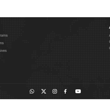
grams
ams
sives