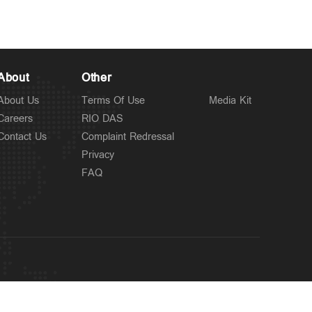
About
Other
About Us
Terms Of Use
Media Kit
Careers
RIO DAS
Contact Us
Complaint Redressal
Privacy
FAQ