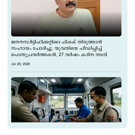
ജനനസര്‍ട്ടിഫിക്കറ്റിലെ പിശക് തിരുത്താന്‍
സഹായം ചോദിച്ചു; യുവതിയെ പീഡിപ്പിച്ച്
പൊതുപ്രവര്‍ത്തകന്‍, 27 വർഷം കഠിന തടവ്
Jul 29, 2026