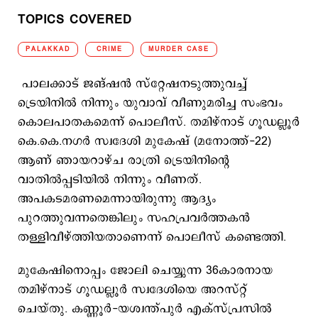
TOPICS COVERED
PALAKKAD
CRIME
MURDER CASE
പാലക്കാട് ജങ്ഷന്‍ സ്റ്റേഷനടുത്തുവച്ച്
ട്രെയിനില്‍ നിന്നും യുവാവ് വീണുമരിച്ച സംഭവം
കൊലപാതകമെന്ന് പൊലീസ്. തമിഴ്‌നാട് ഗൂഡല്ലൂർ
കെ.കെ.നഗർ സ്വദേശി മുകേഷ് (മനോത്ത്-22)
ആണ് ഞായറാഴ്ച രാത്രി ട്രെയിനിന്‍റെ
വാതില്‍പ്പടിയില്‍ നിന്നും വീണത്.
അപകടമരണമെന്നായിരുന്നു ആദ്യം
പുറത്തുവന്നതെങ്കിലും സഹപ്രവര്‍ത്തകന്‍
തള്ളിവീഴ്ത്തിയതാണെന്ന് പൊലീസ് കണ്ടെത്തി.
മുകേഷിനൊപ്പം ജോലി ചെയ്യുന്ന 36കാരനായ
തമിഴ്‌നാട് ഗൂഡല്ലൂർ സ്വദേശിയെ അറസ്റ്റ്
ചെയ്തു. കണ്ണൂർ-യശ്വന്ത്പുർ എക്‌സ്പ്രസിൽ