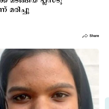
ക് മടങ്ങിയ പ്ലസ്‌ടു
 മരിച്ചു
Share