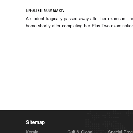
ENGLISH SUMMARY:
A student tragically passed away after her exams in Th
home shortly after completing her Plus Two examinatio
Sitemap
Kerala
Gulf & Global
Special Pro