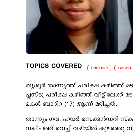
TOPICS COVERED
THRISSUR
SCHOOL
തൃശൂർ താന്ന്യത്ത് പരീക്ഷ കഴിഞ്ഞ് മട
പ്ലസ്ടു പരീക്ഷ കഴിഞ്ഞ് വീട്ടിലേക്ക
മകൾ ബാദിറ (17) ആണ് മരിച്ചത്.
താന്ന്യം ഗവ. ഹയർ സെക്കൻഡറി സ്‌കൂള
സമീപത്ത് വെച്ച് വഴിയിൽ കുഴഞ്ഞു 