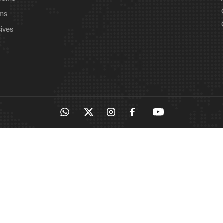
ams
sives