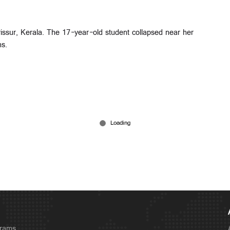
rissur, Kerala. The 17-year-old student collapsed near her
ns.
grams