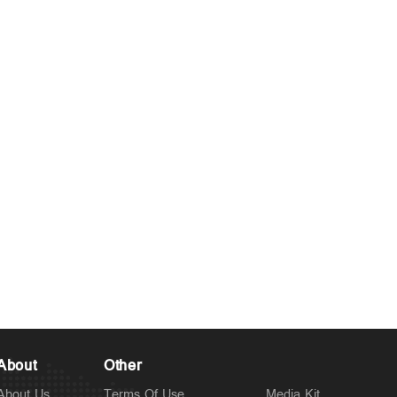
About
Other
About Us
Terms Of Use
Media Kit