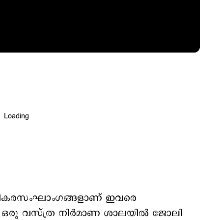
ര്‍ ഭീകരസംഘാംഗങ്ങളാണ് ഇവരെ
ിലെ ഒരു വസ്ത്ര നിര്‍മാണ ശാലയില്‍ ജോലി