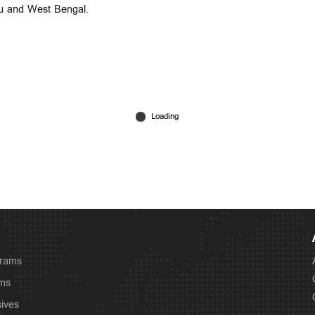
u and West Bengal.
grams
ams
sives