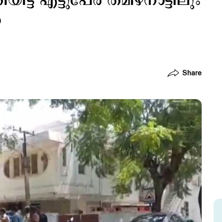
ിട്ട എട്ടുപേർ തമിഴ്നാട്ടിലും
ൽ
Share