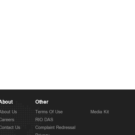
About
Other
About Us
Terms Of Use
Media Kit
Careers
RIO DAS
Contact Us
Complaint Redressal