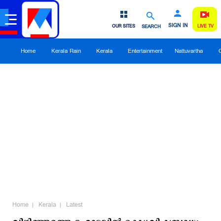
SIGN IN
OUR SITES
SEARCH
LIVE TV
Home
Kerala Rain
Kerala
Entertainment
Nattuvartha
Home
Kerala
Latest