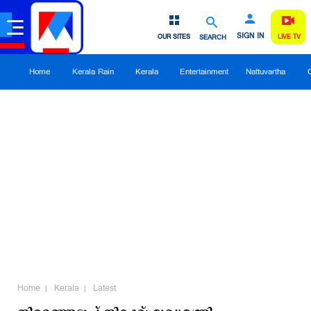
SIGN IN
OUR SITES
SEARCH
LIVE TV
Home
Kerala Rain
Kerala
Entertainment
Nattuvartha
Home
Kerala
Latest