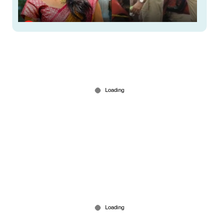
കാറിന്റെ വയറിങ്ങിനും ഇന്ധനടാങ്കിനും തകരാറില്ല;
സോനയുടേത് ആസൂത്രിത കൊലപാതകം ?;
ട്വിസ്റ്റ്
May 17, 2026
എസ്എസ്എൽസി പരീക്ഷയിൽ ഫുൾ എ പ്ലസ്