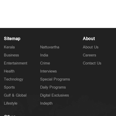
നേടി അസംകാരിയായ മിടുക്കി
May 17, 2026
Sitemap
About
Kerala
Nattuvartha
About Us
Business
India
Careers
Entertainment
Crime
Contact Us
Health
Interviews
Technology
Special Programs
Sports
Daily Programs
Gulf & Global
Digital Exclusives
Lifestyle
Indepth