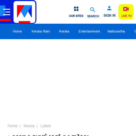
SIGN IN
OUR SITES
SEARCH
LIVE TV
Home
Kerala Rain
Kerala
Entertainment
Nattuvartha
Home
Kerala
Latest