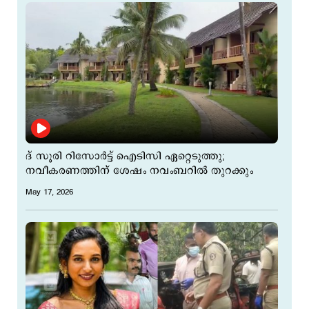
ദ് സൂരി റിസോര്‍ട്ട് െഎടിസി ഏറ്റെടുത്തു;
നവീകരണത്തിന് ശേഷം നവംബറില്‍ തുറക്കും
May 17, 2026