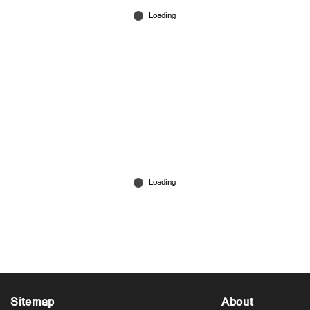
പിണറായിക്ക് വോട്ട് കൂടി;
പ്രതിപക്ഷനേതാവിനോ? മനോരമന്യൂസ് സര്‍വേ
ഫലം ഇതാ
Mar 02, 2026
Sitemap
About