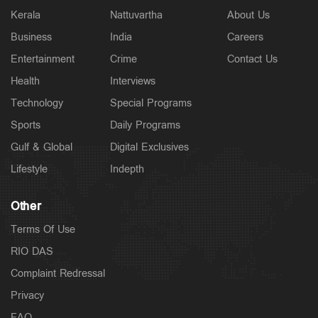
Kerala
Nattuvartha
About Us
Business
India
Careers
Entertainment
Crime
Contact Us
Health
Interviews
Technology
Special Programs
Sports
Daily Programs
Gulf & Global
Digital Exclusives
Lifestyle
Indepth
Other
Terms Of Use
RIO DAS
Complaint Redressal
Privacy
FAQ