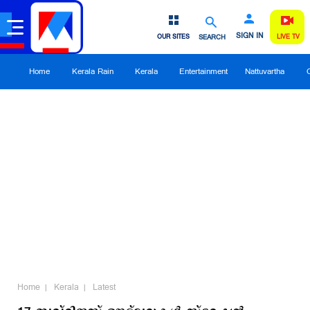
SIGN IN
OUR SITES
SEARCH
LIVE TV
Home
Kerala Rain
Kerala
Entertainment
Nattuvartha
Home
Kerala
Latest