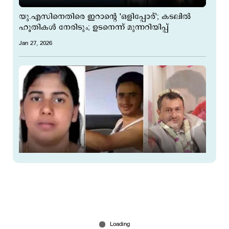
യു.എസിനെതിരെ ഇറാന്‍റെ 'ഒളിപ്പോര്'; കടലില്‍
ഹൂതികള്‍ നേരിടും; ഉടനെന്ന് മുന്നറിയിപ്പ്
Jan 27, 2026
'രക്തം കൊണ്ട് കച്ചവടം ചെയ്യാൻ വരുന്നു';
നിമിഷപ്രിയയുടെ മോചനത്തിന് ഇറാന്‍;
ചോദ്യവുമായി തലാലിന്‍റെ സഹോദരന്‍
Dec 18, 2025