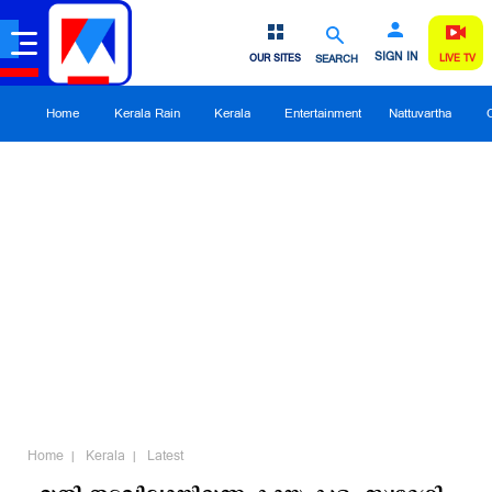
SIGN IN
OUR SITES
SEARCH
LIVE TV
Home
Kerala Rain
Kerala
Entertainment
Nattuvartha
Home
Kerala
Latest