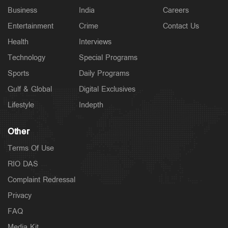
Business
India
Careers
Entertainment
Crime
Contact Us
Health
Interviews
Technology
Special Programs
Sports
Daily Programs
Gulf & Global
Digital Exclusives
Lifestyle
Indepth
Other
Terms Of Use
RIO DAS
Complaint Redressal
Privacy
FAQ
Media Kit