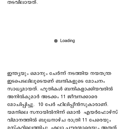
തടവിലായത്.
ഇന്ത്യയും ഒമാനും ചേർന്ന് നടത്തിയ നയതന്ത്ര
ഇടപെടലിലൂടെയണ് ബന്ദികളുടെ മോചനം
സാധ്യമായത്. ഹൂതികൾ ബന്ദികളാക്കിയവരിൽ
അനിൽകുമാർ അടക്കം 11 ജീവനക്കാരെ
മോചിപ്പിച്ചു. 10 പേർ ഫിലിപ്പീൻസുകാരാണ്.
യമനിലെ സനായിൽനിന്ന് ഒമാൻ എയർഫോഴ്സ്
വിമാനത്തിൽ ബുധനാഴ്ച രാത്രി 11 പേരെയും
മസ്കറ്റിലെത്തിച്ചു. എല്ലാ പൗരന്മാരെയും അതത്