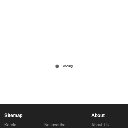
യെമന്‍ ‌എല്‍പിജി ടാങ്കര്‍ തീപിടിത്തം: 23
ഇന്ത്യക്കാരെ രക്ഷപ്പെടുത്തി
Oct 20, 2025
Sitemap
About
Kerala
Nattuvartha
About Us