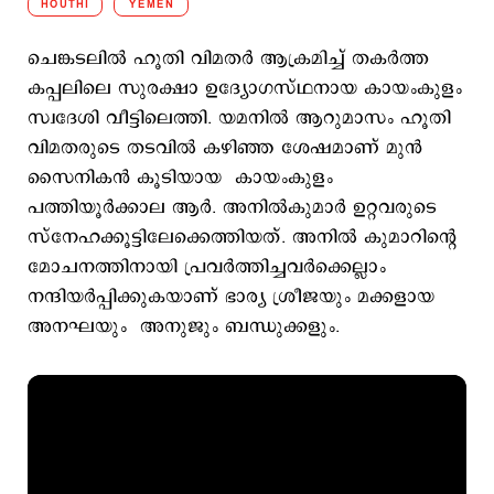
HOUTHI
YEMEN
ചെങ്കടലിൽ ഹൂതി വിമതർ ആക്രമിച്ച് തകർത്ത
കപ്പലിലെ സുരക്ഷാ ഉദ്യോഗസ്ഥനായ കായംകുളം
സ്വദേശി വീട്ടിലെത്തി. യമനിൽ ആറുമാസം ഹൂതി
വിമതരുടെ തടവിൽ കഴിഞ്ഞ ശേഷമാണ് മുൻ
സൈനികൻ കൂടിയായ കായംകുളം
പത്തിയൂർക്കാല ആർ. അനിൽകുമാർ ഉറ്റവരുടെ
സ്നേഹക്കൂട്ടിലേക്കെത്തിയത്. അനിൽ കുമാറിന്റെ
മോചനത്തിനായി പ്രവർത്തിച്ചവർക്കെല്ലാം
നന്ദിയർപ്പിക്കുകയാണ് ഭാര്യ ശ്രീജയും മക്കളായ
അനഘയും അനുജും ബന്ധുക്കളും.