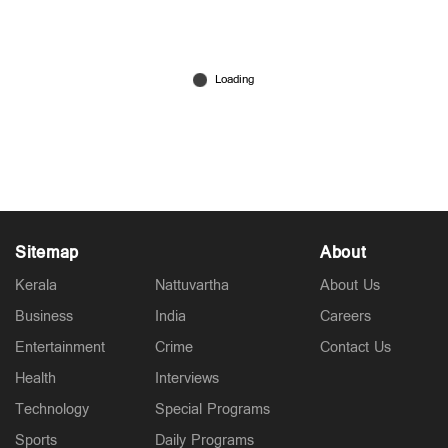
ഗര്‍ഭം ധരിച്ചത് സുഹൃത്തിൽ നിന്നും;
പ്രസവത്തിനായി വിദേശത്ത് നിന്നും
കോഴിക്കോട്ടെത്തി; കുഞ്ഞിനെ ഉപേക്ഷിച്ചതിന്
കാരണമിങ്ങനെ
Jul 26, 2026
Sitemap
About
Kerala
Nattuvartha
About Us
Business
India
Careers
Entertainment
Crime
Contact Us
Health
Interviews
Technology
Special Programs
Sports
Daily Programs