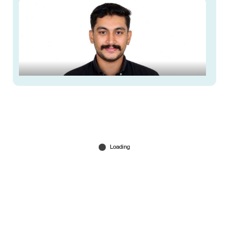
ലോറിയിൽ ബൈക്കിടിച്ച് മാധ്യമ പ്രവര്‍ത്തകന്‍
മരിച്ചു; അപകടം ജോലി കഴിഞ്ഞ് മടങ്ങുന്നതിനിടെ
Jul 27, 2026