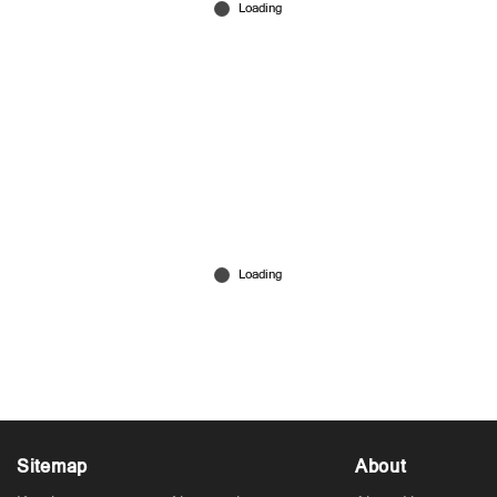
‘സുരേഷ് ഗോപിയുടേത് രാഷ്ട്രീയ നാടകം;
എൻഎസ്എസിനെ പിടിച്ചെടുക്കാൻ
നോക്കിയവരുടെ ഗതി ഓർക്കണം’
Jul 15, 2026
Sitemap
About