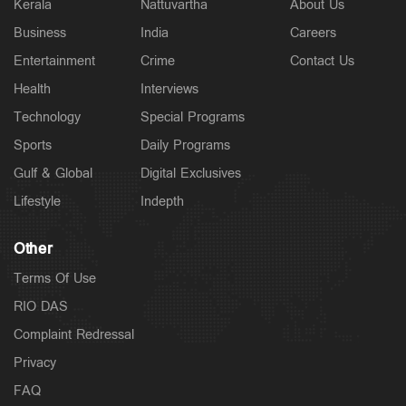
Kerala
Nattuvartha
About Us
Business
India
Careers
Entertainment
Crime
Contact Us
Health
Interviews
Technology
Special Programs
Sports
Daily Programs
Gulf & Global
Digital Exclusives
Lifestyle
Indepth
Other
Terms Of Use
RIO DAS
Complaint Redressal
Privacy
FAQ