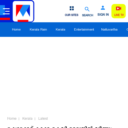
SIGN IN
OUR SITES
SEARCH
LIVE TV
Home
Kerala Rain
Kerala
Entertainment
Nattuvartha
Home
Kerala
Latest