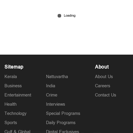
പ്രധാനമന്ത്രിയുടെ വിദേശയാത്രകൾക്ക് 2021
മുതൽ ചെലവായത് 557 കോടി രൂപ; കണക്കുകൾ
രാജ്യസഭയിൽ
5 hours ago
Sitemap
About
Kerala
Nattuvartha
About Us
Business
India
Careers
Entertainment
Crime
Contact Us
Health
Interviews
Technology
Special Programs
Sports
Daily Programs
Gulf & Global
Digital Exclusives