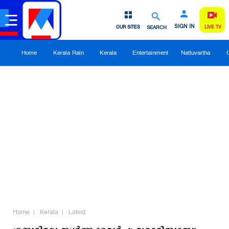
SIGN IN
OUR SITES
SEARCH
LIVE TV
Home
Kerala Rain
Kerala
Entertainment
Nattuvartha
Home
Kerala
Latest