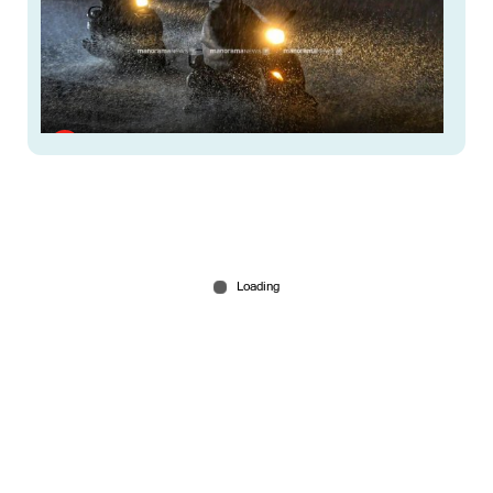
6 ജില്ലകളിൽ നാളെ അവധി; കണ്ണൂരിൽ അര്‍ധ
രാത്രിക്ക് ശേഷം ശക്തമായ മഴയ്ക്ക് സാധ്യത
3 hours ago