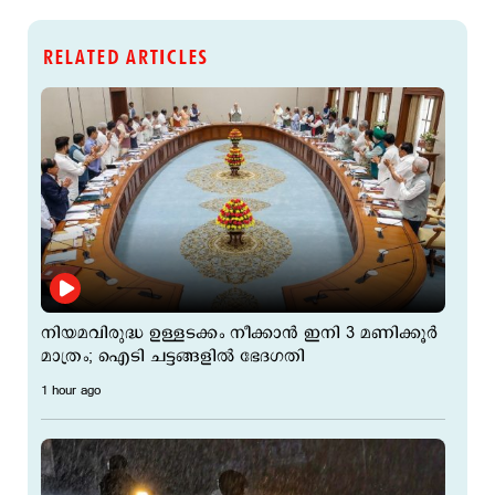
RELATED ARTICLES
നിയമവിരുദ്ധ ഉള്ളടക്കം നീക്കാൻ ഇനി 3 മണിക്കൂർ
മാത്രം; ഐടി ചട്ടങ്ങളിൽ ഭേദഗതി
1 hour ago