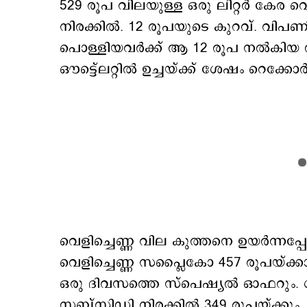
529 രൂപ വിലയുള്ള ഒരു ലിറ്റർ കേര വെ
നിരക്കിൽ. 12 രൂപയുടെ കുറവ്. വിപ
പൊള്ളിയവർക്ക് ആ 12 രൂപ നൽകിയ ആ
ഔട്ട്ലെറ്റിൽ ഉച്ചയ്ക്ക് ശേഷം റെക്കോ
വെളിച്ചെണ്ണ വില കുത്തനെ ഉയർന്നപ്പ
വെളിച്ചെണ്ണ സപ്ലൈകോ 457 രൂപയ്ക്
ഒരു ദിവസത്തെ സ്പെഷ്യൽ ഓഫറും. 
സബ്സിഡി നിരക്കിൽ 349 രൂപയ്ക്കു