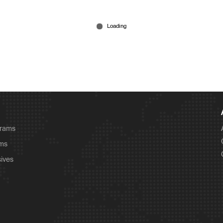
grams
ams
sives