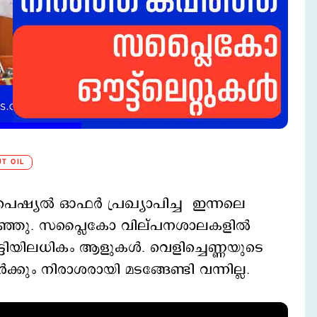
T OIL
്പെഷ്യൽ ഓഫർ പ്രഖ്യാപിച്ച ഇന്നലെ
നിറഞ്ഞു. സപ്ലൈകോ വില്പനശാലകളിൽ
ട്ടിയിലധികം ആളുകൾ. വെളിച്ചെണ്ണയുടെ
കും നിരാശരായി മടങ്ങേണ്ടി വന്നില്ല.