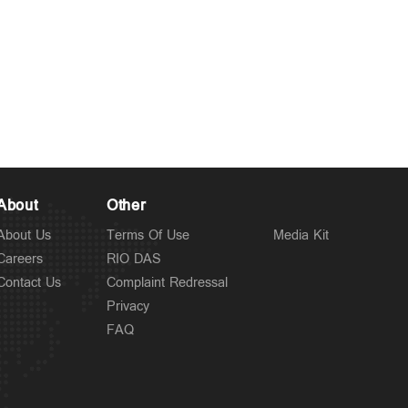
About
Other
About Us
Terms Of Use
Media Kit
Careers
RIO DAS
Contact Us
Complaint Redressal
Privacy
FAQ