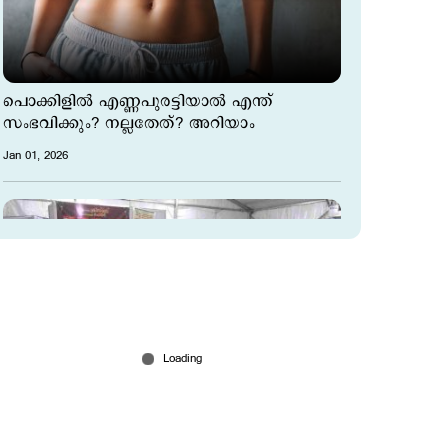
പൊക്കിളില്‍ എണ്ണപുരട്ടിയാല്‍ എന്ത്
സംഭവിക്കും? നല്ലതേത്? അറിയാം
Jan 01, 2026
നാലു ദിവസത്തിനുള്ളിൽ 38 കോടി
രൂപയുടെ വിറ്റുവരവ്; ക്രിസ്മസ് കളറാക്കി